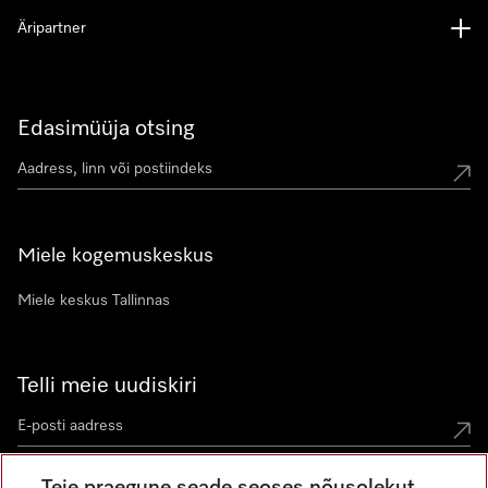
Äripartner
Edasimüüja otsing
Miele kogemuskeskus
Miele keskus Tallinnas
Telli meie uudiskiri
Teie praegune seade seoses nõusolekut