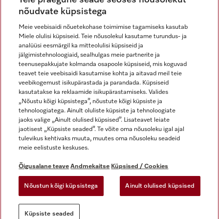
nõudvate küpsistega
Meie veebisaidi nõuetekohase toimimise tagamiseks kasutab
Miele olulisi küpsiseid. Teie nõusolekul kasutame turundus- ja
Miele Instagramis
Miele Facebookis
Miele Youtube'is
analüüsi eesmärgil ka mitteolulisi küpsiseid ja
jälgimistehnoloogiaid, sealhulgas meie partnerite ja
teenusepakkujate kolmanda osapoole küpsiseid, mis koguvad
teavet teie veebisaidi kasutamise kohta ja aitavad meil teie
veebikogemust isikupärastada ja parandada. Küpsiseid
kasutatakse ka reklaamide isikupärastamiseks. Valides
Õigusalane teave
„Nõustu kõigi küpsistega”, nõustute kõigi küpsiste ja
tehnoloogiatega. Ainult oluliste küpsiste ja tehnoloogiate
Üldtingimused
jaoks valige „Ainult olulised küpsised”. Lisateavet leiate
Andmekaitse
jaotisest „Küpsiste seaded”. Te võite oma nõusoleku igal ajal
Kasutustingimused
tulevikus kehtivaks muuta, muutes oma nõusoleku seadeid
meie eelistuste keskuses.
Juurdepääsetavuse avaldus
Digiteenuste seadus
Õigusalane teave
Andmekaitse
Küpsised / Cookies
Taganemisvorm
Nõustun kõigi küpsistega
Ainult olulised küpsised
Küpsiste seaded
Küpsiste seaded