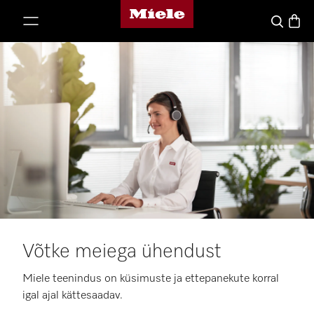
Miele avaleht
p to Content
Basket
Search
Võtke meiega ühendust
Miele teenindus on küsimuste ja ettepanekute korral
igal ajal kättesaadav.