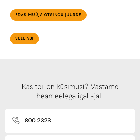
EDASIMÜÜJA OTSINGU JUURDE
VEEL ABI
Kas teil on küsimusi? Vastame
heameelega igal ajal!
800 2323