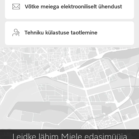
Võtke meiega elektrooniliselt ühendust
Tehniku külastuse taotlemine
Leidke lähim Miele edasimüüja