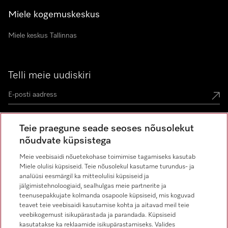
Miele kogemuskeskus
Miele keskus Tallinnas
Telli meie uudiskiri
Teie praegune seade seoses nõusolekut
nõudvate küpsistega
Miele Instagramis
Miele Facebookis
Miele Youtube'is
Meie veebisaidi nõuetekohase toimimise tagamiseks kasutab
Miele olulisi küpsiseid. Teie nõusolekul kasutame turundus- ja
analüüsi eesmärgil ka mitteolulisi küpsiseid ja
jälgimistehnoloogiaid, sealhulgas meie partnerite ja
teenusepakkujate kolmanda osapoole küpsiseid, mis koguvad
teavet teie veebisaidi kasutamise kohta ja aitavad meil teie
veebikogemust isikupärastada ja parandada. Küpsiseid
kasutatakse ka reklaamide isikupärastamiseks. Valides