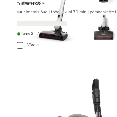
Proovige 30 p.
Triflex HX3
suur imemisjõud | tööaeg kuni 70 min | põrandakatte 
Tarne 2 - 7 tööpäeva jooksul
Võrdle