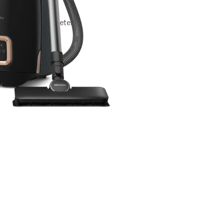
õigile põrandakatetele