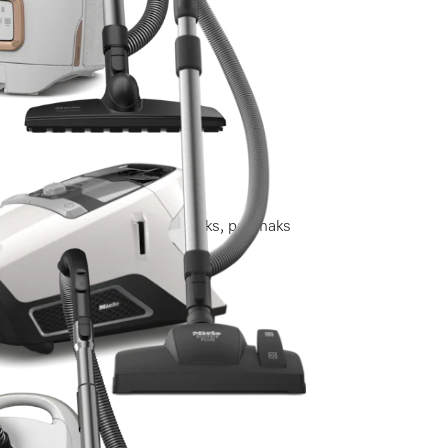
giat säästvaks tolmuvõtmiseks, parimaks