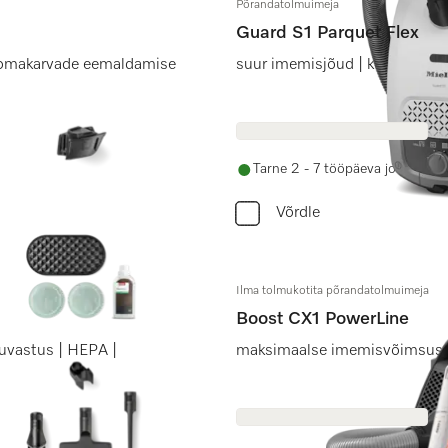
Põrandatolmuimeja
Guard S1 Parquet Flex
loomakarvade eemaldamise
suur imemisjõud | kerge & kom
Tarne 2 - 7 tööpäeva jooksul
Võrdle
Ilma tolmukotita põrandatolmuimeja
Boost CX1 PowerLine
tuvastus | HEPA |
maksimaalse imemisvõimsuse 