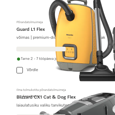
Põrandatolmuimeja
Guard L1 Flex
võimas | premium-disain | sh painduv vuugiotsak
Tarne 2 - 7 tööpäeva jooksul
Võrdle
Ilma tolmukotita põrandatolmuimeja
Soovitame
Blizzard CX1 Cat & Dog Flex
laiaulatusiku valiku tarvikutega mistahes puhastamisva