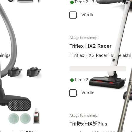
Tarne 2 - 7 tööpäeva jooksul
Võrdle
Akuga tolmuimeja
Triflex HX2 Racer
iniga.
“Triflex HX2 Racer” laia elek
Tarne 2 - 7 tööpäeva jooksul
Võrdle
Akuga tolmuimeja
Proovige 30 p.
Triflex HX3 Plus