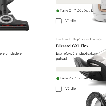
Tarne 2 - 7 tööpäeva jooksul
Võrdle
Ilma tolmukotita põrandatolmuimeja
Blizzard CX1 Flex
ele pindadele
EcoTeQ-põrandaotsakuga ener
puhastuseks.
Tarne 2 - 7 tööpäeva jooksul
Võrdle