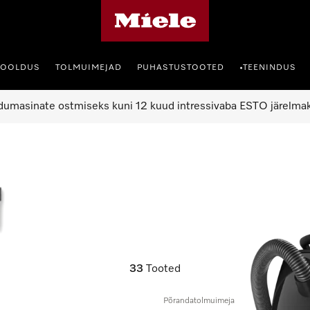
Miele avaleht
HOOLDUS
TOLMUIMEJAD
PUHASTUSTOOTED
TEENINDUS
•
umasinate ostmiseks kuni 12 kuud intressivaba ESTO järelma
33
Tooted
Põrandatolmuimeja