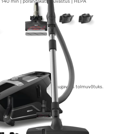
i 140 min | põrandakatte tuvastus | HEPA
skoopvarrega põhjalikuks, mugavaks tolmuvõtuks.