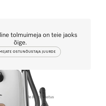
line tolmuimeja on teie jaoks
õige.
MEJATE OSTUNÕUSTAJA JUURDE
ade põrandapindade õrn puhastus