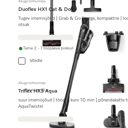
Akuga tolmuimeja
Duoflex HX1 Cat & Dog
Tugev imemisjõud | Grab & Go | kerge, kompaktne | 
otsak
Tarne 2 - 7 tööpäeva jooksul
Võrdle
Akuga tolmuimeja
Proovige 30 p.
Triflex HX3 Aqua
suur imemisjõud | tööaeg kuni 70 min | põrandakatte 
AquaTwister