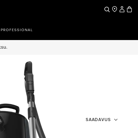
Search
Find a store
My Accou
Baske
PROFESSIONAL
ksu.
SAADAVUS