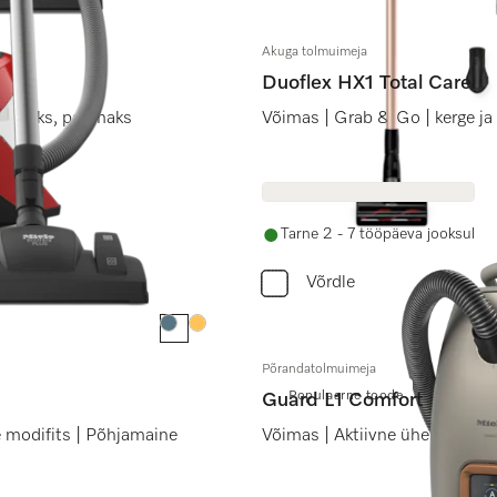
Akuga tolmuimeja
Duoflex HX1 Total Care
miseks, parimaks
Võimas | Grab & Go | kerge ja 
Tarne 2 - 7 tööpäeva jooksul
Võrdle
Värv:
Värv:
Põrandatolmuimeja
Populaarne toode
Guard L1 Comfort
modifits | Põhjamaine
Võimas | Aktiivne ühenduvus |