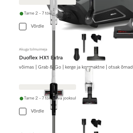
Tarne 2 - 7 tööpäeva jooksul
Võrdle
Akuga tolmuimeja
Duoflex HX1 Extra
võimas | Grab & Go | kerge ja kompaktne | otsak õrnad
Tarne 2 - 7 tööpäeva jooksul
Võrdle