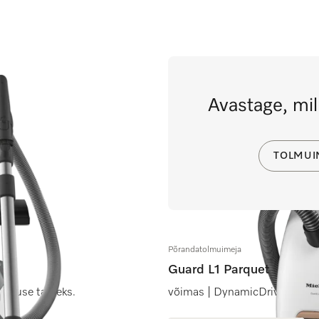
Avastage, mil
TOLMUI
Põrandatolmuimeja
Guard L1 Parquet
jaduse tarbeks.
võimas | DynamicDrive | kõv