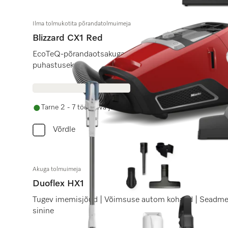
Ilma tolmukotita põrandatolmuimeja
Blizzard CX1 Red
EcoTeQ-põrandaotsakuga energiat säästvaks tolmuvõt
puhastuseks.
Tarne 2 - 7 tööpäeva jooksul
Võrdle
Akuga tolmuimeja
Duoflex HX1
Tugev imemisjõud | Võimsuse autom kohand | Seadme 
sinine