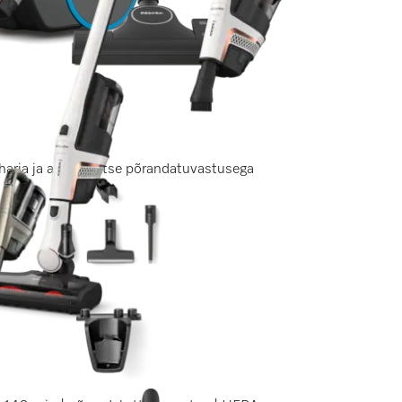
triharja ja automaatse põrandatuvastusega