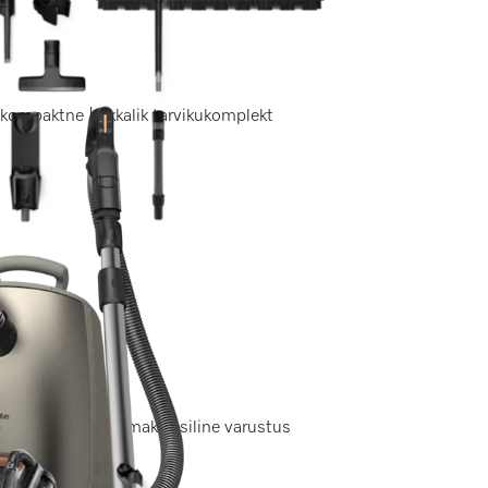
kompaktne | rikkalik tarvikukomplekt
 LCD-ekraan | Esmaklassiline varustus