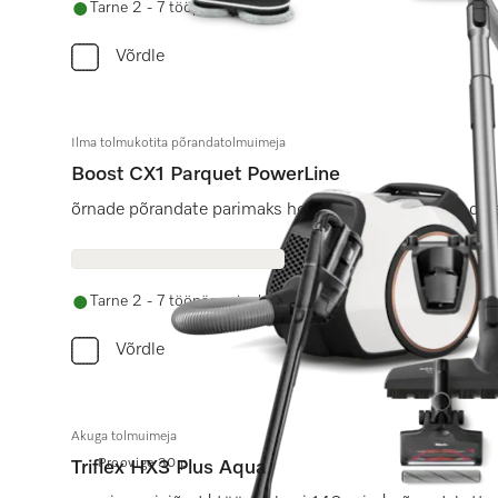
Tarne 2 - 7 tööpäeva jooksul
Võrdle
Ilma tolmukotita põrandatolmuimeja
Boost CX1 Parquet PowerLine
õrnade põrandate parimaks hoolduseks kompaktse disa
Tarne 2 - 7 tööpäeva jooksul
Võrdle
Akuga tolmuimeja
Proovige 30 p.
Triflex HX3 Plus Aqua