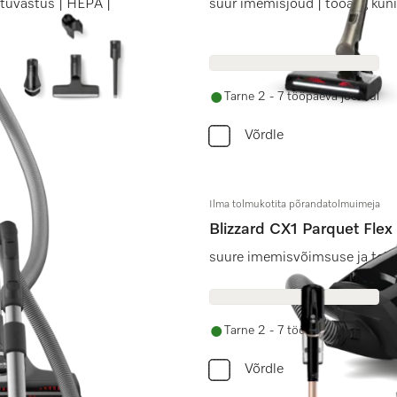
 tuvastus | HEPA |
suur imemisjõud | tööaeg kun
Tarne 2 - 7 tööpäeva jooksul
Võrdle
Ilma tolmukotita põrandatolmuimeja
Blizzard CX1 Parquet Flex
ga.
suure imemisvõimsuse ja tele
Tarne 2 - 7 tööpäeva jooksul
Võrdle