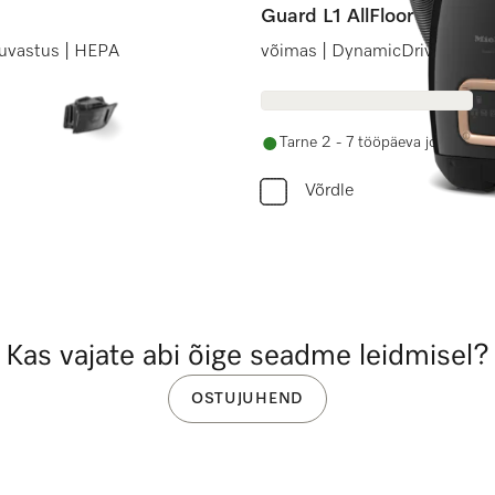
Guard L1 AllFloor
tuvastus | HEPA
võimas | DynamicDrive | hari k
Tarne 2 - 7 tööpäeva jooksul
Võrdle
Kas vajate abi õige seadme leidmisel?
OSTUJUHEND