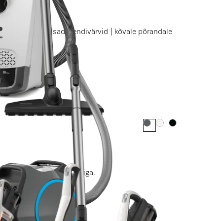
paktne | moodsad trendivärvid | kõvale põrandale
Värv:
Värv:
Värv:
jaoks kompaktse disainiga.