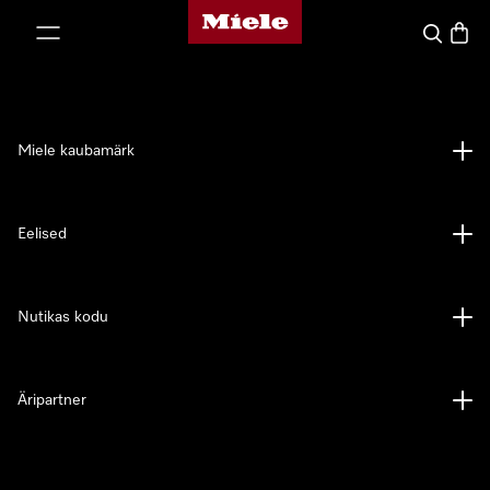
Miele avaleht
p to Content
Search
Baske
Miele kaubamärk
Eelised
Nutikas kodu
Äripartner