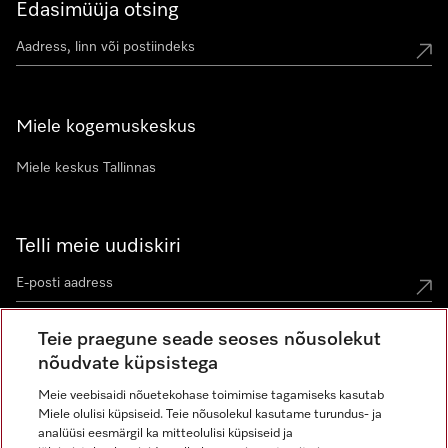
Edasimüüja otsing
Miele kogemuskeskus
Miele keskus Tallinnas
Telli meie uudiskiri
Teie praegune seade seoses nõusolekut
nõudvate küpsistega
Meie veebisaidi nõuetekohase toimimise tagamiseks kasutab
Miele olulisi küpsiseid. Teie nõusolekul kasutame turundus- ja
Miele Instagramis
Miele Facebookis
Miele Youtube'is
analüüsi eesmärgil ka mitteolulisi küpsiseid ja