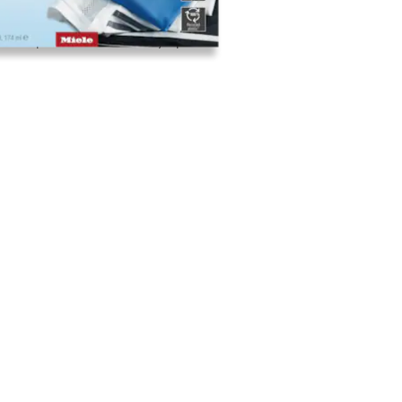
lide eripesuvahendit. “EasyOpen”.