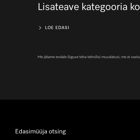
Lisateave kategooria k
LOE EDASI
Me jätame endale õiguse teha tehnilisi muudatusi; me ei vastu
Edasimüüja otsing