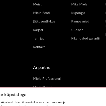
Meist
Miks Miele
Miele Eesti
Kupongid
Jätkusuutlikkus
Kampaaniad
Karjäär
Uudised
Tarnijad
Pikendatud garantii
Kontakt
Äripartner
Miele Professional
Miele Marine
te küpsistega
Arhitektid & arendajad
küpsiseid. Teie nõusolekul kasutame turundus- ja