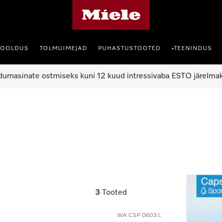
Miele avaleht
HOOLDUS
TOLMUIMEJAD
PUHASTUSTOOTED
TEENINDUS
•
umasinate ostmiseks kuni 12 kuud intressivaba ESTO järelma
3
Tooted
WA CSP 0603 L