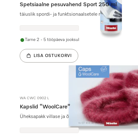
Spetsiaalne pesuvahend Sport 250 ml
täiuslik spordi- ja funktsionaalsetele rõivastele.
Tarne 2 - 5 tööpäeva jooksul
LISA OSTUKORVI
WA CWC 0902 L
Kapslid “WoolCare”
Üheksapakk villase ja õrna pesu pesuvahendit. “EasyO