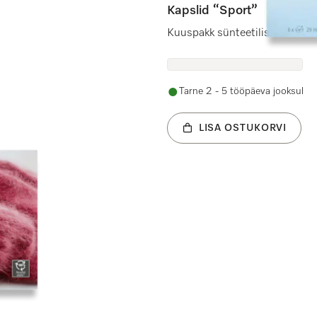
Kapslid “Sport”
Kuuspakk sünteetiliste tekstii
Tarne 2 - 5 tööpäeva jooksul
LISA OSTUKORVI
pen”.