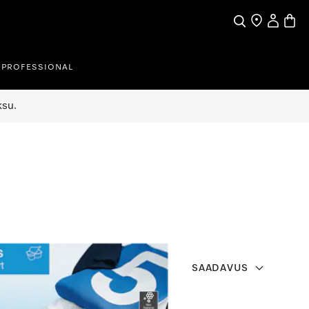
Search
Find a store
My Accou
Baske
PROFESSIONAL
ksu.
SAADAVUS