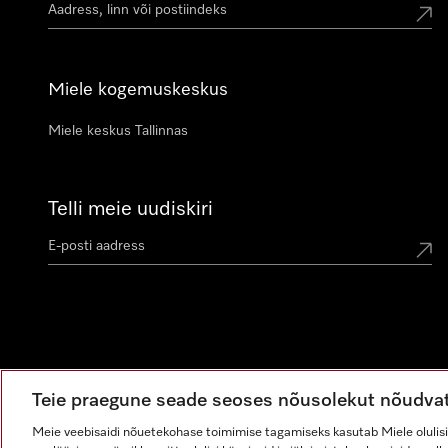
Miele kogemuskeskus
Miele keskus Tallinnas
Telli meie uudiskiri
Teie praegune seade seoses nõusolekut nõudva
Meie veebisaidi nõuetekohase toimimise tagamiseks kasutab Miele olulisi 