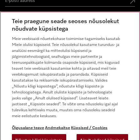
Teie praegune seade seoses nõusolekut
nõudvate küpsistega
Miele on Instagram
Miele on Facebook
Miele on Youtube
Meie veebisaidi nõuetekohase toimimise tagamiseks kasutab
Miele olulisi küpsiseid. Teie nõusolekul kasutame turundus- ja
analüüsi eesmärgil ka mitteolulisi küpsiseid ja
jälgimistehnoloogiaid, sealhulgas meie partnerite ja
teenusepakkujate kolmanda osapoole küpsiseid, mis koguvad
teavet teie veebisaidi kasutamise kohta ja aitavad meil teie
veebikogemust isikupärastada ja parandada. Küpsiseid
kasutatakse ka reklaamide isikupärastamiseks. Valides
Õigusalane teave
„Nõustu kõigi küpsistega”, nõustute kõigi küpsiste ja
tehnoloogiatega. Ainult oluliste küpsiste ja tehnoloogiate
Üldtingimused
jaoks valige „Ainult olulised küpsised”. Lisateavet leiate
Andmekaitse
jaotisest „Küpsiste seaded”. Te võite oma nõusoleku igal ajal
tulevikus kehtivaks muuta, muutes oma nõusoleku seadeid
Kasutustingimused
meie eelistuste keskuses.
Juurdepääsetavuse avaldus
Digiteenuste seadus
Õigusalane teave
Andmekaitse
Küpsised / Cookies
Taganemisvorm