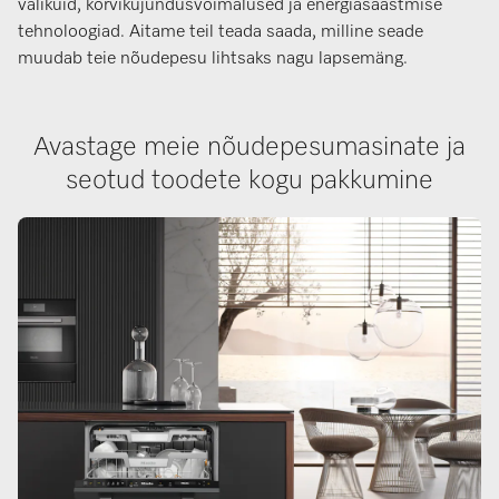
valikuid, korvikujundusvõimalused ja energiasäästmise
tehnoloogiad. Aitame teil teada saada, milline seade
muudab teie nõudepesu lihtsaks nagu lapsemäng.
Avastage meie nõudepesumasinate ja
seotud toodete kogu pakkumine