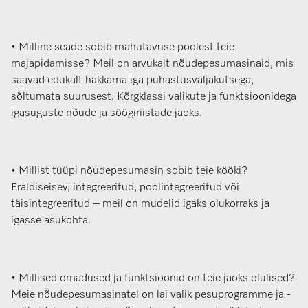
• Milline seade sobib mahutavuse poolest teie
majapidamisse? Meil on arvukalt nõudepesumasinaid, mis
saavad edukalt hakkama iga puhastusväljakutsega,
sõltumata suurusest. Kõrgklassi valikute ja funktsioonidega
igasuguste nõude ja söögiriistade jaoks.
• Millist tüüpi nõudepesumasin sobib teie kööki?
Eraldiseisev, integreeritud, poolintegreeritud või
täisintegreeritud – meil on mudelid igaks olukorraks ja
igasse asukohta.
• Millised omadused ja funktsioonid on teie jaoks olulised?
Meie nõudepesumasinatel on lai valik pesuprogramme ja -