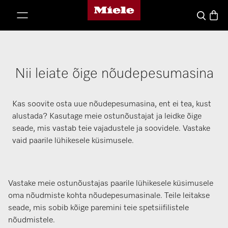
Miele's homepage
p to Content
Basket
Search
Nii leiate õige nõudepesumasina
Kas soovite osta uue nõudepesumasina, ent ei tea, kust
alustada? Kasutage meie ostunõustajat ja leidke õige
seade, mis vastab teie vajadustele ja soovidele. Vastake
vaid paarile lühikesele küsimusele.
Vastake meie ostunõustajas paarile lühikesele küsimusele
oma nõudmiste kohta nõudepesumasinale. Teile leitakse
seade, mis sobib kõige paremini teie spetsiifilistele
nõudmistele.