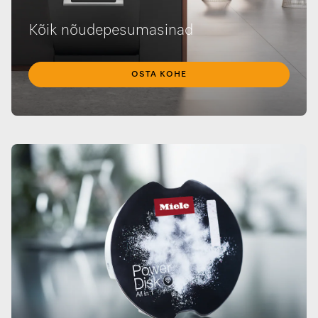
Kõik nõudepesumasinad
OSTA KOHE