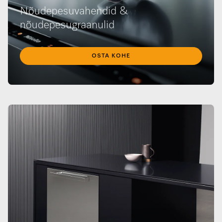
Nõudepesuvahendid &
nõudepesugraanulid
OSTA KOHE