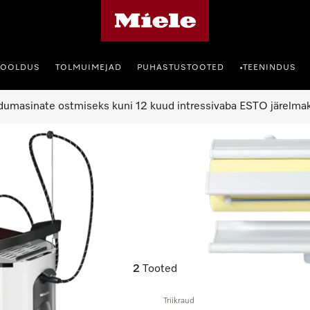
Miele avaleht
HOOLDUS
TOLMUIMEJAD
PUHASTUSTOOTED
TEENINDUS
•
umasinate ostmiseks kuni 12 kuud intressivaba ESTO järelma
2
Tooted
Triikraud