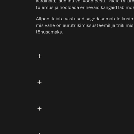
kardinaid, laudlinu või voodipesu. Miele trii
tulemus ja hooldada erinevaid kangaid läbimõe
Allpool leiate vastused sagedasematele küsimu
mis vahe on aurutriikimissüsteemil ja triikimis
tõhusamaks.