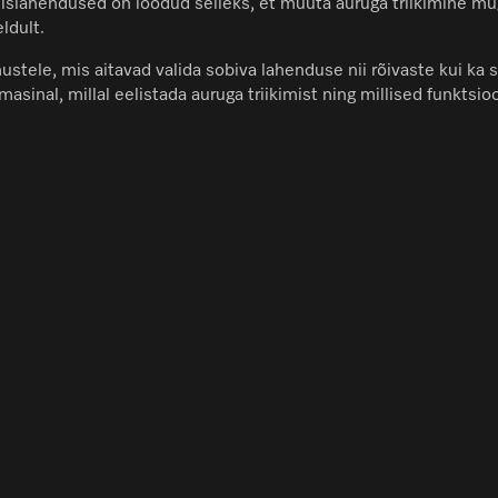
kimislahendused on loodud selleks, et muuta auruga triikimine m
ldult.
stele, mis aitavad valida sobiva lahenduse nii rõivaste kui ka 
masinal, millal eelistada auruga triikimist ning millised funktsi