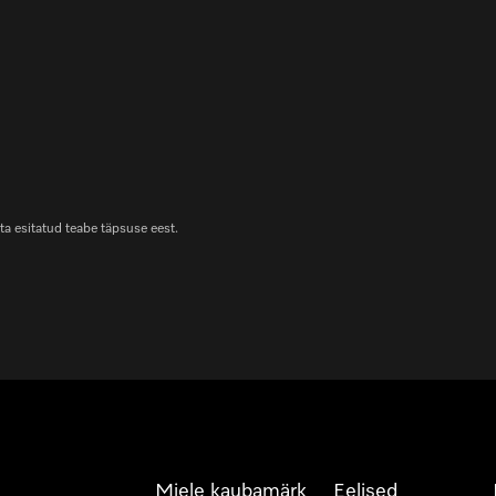
ta esitatud teabe täpsuse eest.
Miele kaubamärk
Eelised