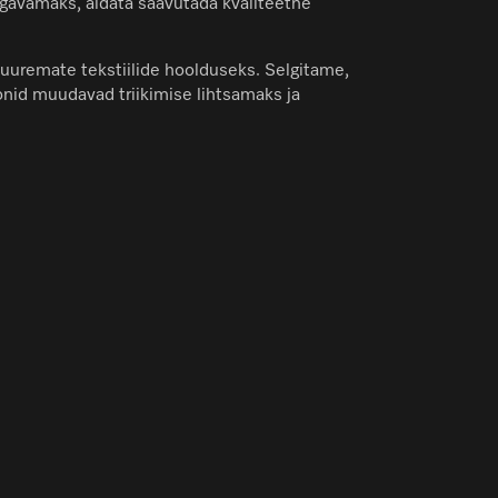
ugavamaks, aidata saavutada kvaliteetne
suuremate tekstiilide hoolduseks. Selgitame,
oonid muudavad triikimise lihtsamaks ja