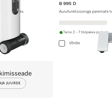
B 995 D
imistulemuseks.
Aurufunktsiooniga paremate 
Tarne 2 - 7 tööpäeva jooksul
Võrdle
iikimisseade
AJA JUURDE