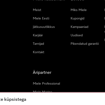
Meist
Miks Miele
Miele Eesti
Kupongid
Jätkusuutlikkus
Kampaaniad
Karjäär
Uudised
Tarnijad
Pikendatud garantii
Kontakt
Äripartner
Miele Professional
Miele Marine
te küpsistega
Arhitektid & arendajad