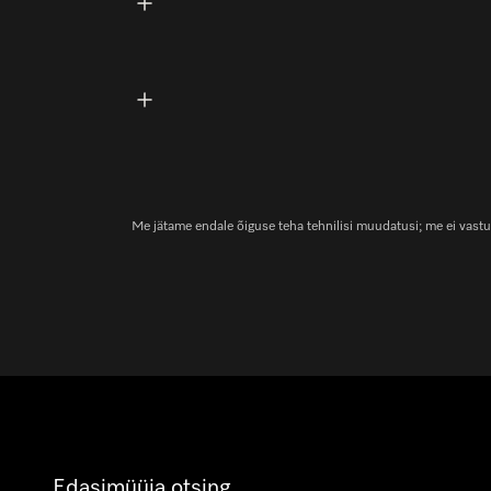
Me jätame endale õiguse teha tehnilisi muudatusi; me ei vastu
Edasimüüja otsing