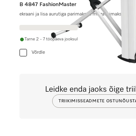
B 4847 FashionMaster
ekraani ja lisa aurutiga parimaks ja mugavaimaks triik
Tarne 2 - 7 tööpäeva jooksul
Võrdle
Leidke enda jaoks õige tr
TRIIKIMISSEADMETE OSTUNÕUST