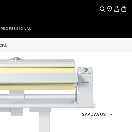
Search
Find a store
My Accou
Baske
PROFESSIONAL
ksu.
SAADAVUS