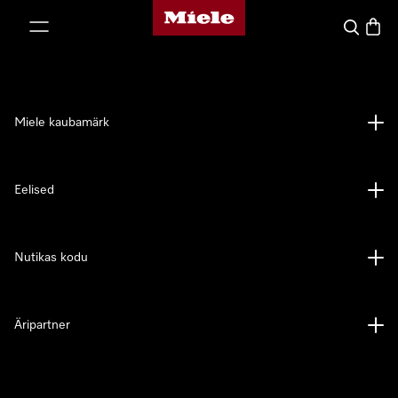
Miele avaleht
p to Content
Search
Baske
Miele kaubamärk
Eelised
Nutikas kodu
Äripartner