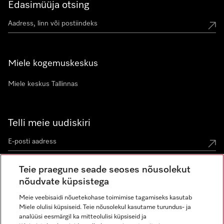
Edasimüüja otsing
Miele kogemuskeskus
Miele keskus Tallinnas
Telli meie uudiskiri
Teie praegune seade seoses nõusolekut
nõudvate küpsistega
Meie veebisaidi nõuetekohase toimimise tagamiseks kasutab
Miele olulisi küpsiseid. Teie nõusolekul kasutame turundus- ja
Miele Instagramis
Miele Facebookis
Miele Youtube'is
analüüsi eesmärgil ka mitteolulisi küpsiseid ja