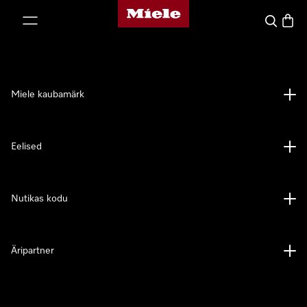
Miele avaleht
p to Content
Search
Baske
Miele kaubamärk
Eelised
Nutikas kodu
Äripartner