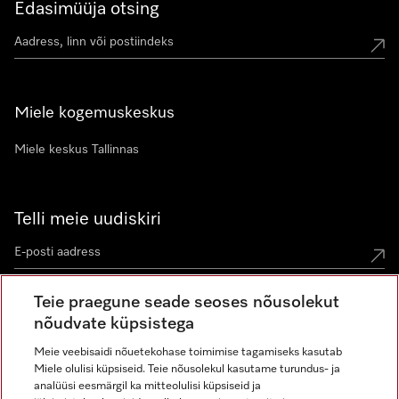
Edasimüüja otsing
Miele kogemuskeskus
Miele keskus Tallinnas
Telli meie uudiskiri
Teie praegune seade seoses nõusolekut
nõudvate küpsistega
Meie veebisaidi nõuetekohase toimimise tagamiseks kasutab
Miele olulisi küpsiseid. Teie nõusolekul kasutame turundus- ja
Miele Instagramis
Miele Facebookis
Miele Youtube'is
analüüsi eesmärgil ka mitteolulisi küpsiseid ja