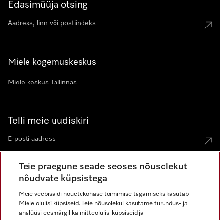
Edasimüüja otsing
Miele kogemuskeskus
Miele keskus Tallinnas
Telli meie uudiskiri
Teie praegune seade seoses nõusolekut
nõudvate küpsistega
Meie veebisaidi nõuetekohase toimimise tagamiseks kasutab
Miele olulisi küpsiseid. Teie nõusolekul kasutame turundus- ja
Miele Instagramis
Miele Facebookis
Miele Youtube'is
analüüsi eesmärgil ka mitteolulisi küpsiseid ja