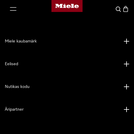
Miele avaleht
p to Content
Search
Baske
Miele kaubamärk
Eelised
Nutikas kodu
Äripartner