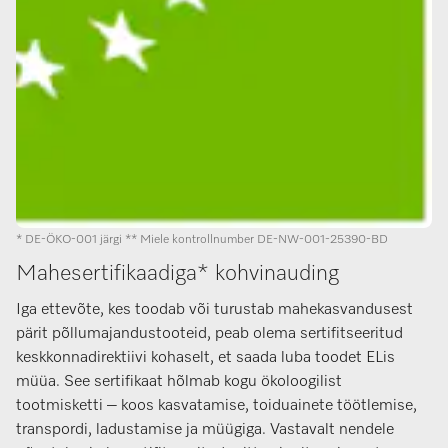
* DE-ÖKO-001 järgi ** Miele kontrollnumber DE-NW-001-25390-BD
Mahesertifikaadiga* kohvinauding
Iga ettevõte, kes toodab või turustab mahekasvandusest
pärit põllumajandustooteid, peab olema sertifitseeritud
keskkonnadirektiivi kohaselt, et saada luba toodet ELis
müüa. See sertifikaat hõlmab kogu ökoloogilist
tootmisketti – koos kasvatamise, toiduainete töötlemise,
transpordi, ladustamise ja müügiga. Vastavalt nendele