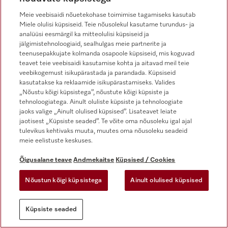
Miele kaubamärk
Meie veebisaidi nõuetekohase toimimise tagamiseks kasutab
Miele olulisi küpsiseid. Teie nõusolekul kasutame turundus- ja
analüüsi eesmärgil ka mitteolulisi küpsiseid ja
Eelised
jälgimistehnoloogiaid, sealhulgas meie partnerite ja
teenusepakkujate kolmanda osapoole küpsiseid, mis koguvad
teavet teie veebisaidi kasutamise kohta ja aitavad meil teie
Nutikas kodu
veebikogemust isikupärastada ja parandada. Küpsiseid
kasutatakse ka reklaamide isikupärastamiseks. Valides
„Nõustu kõigi küpsistega”, nõustute kõigi küpsiste ja
Äripartner
tehnoloogiatega. Ainult oluliste küpsiste ja tehnoloogiate
jaoks valige „Ainult olulised küpsised”. Lisateavet leiate
jaotisest „Küpsiste seaded”. Te võite oma nõusoleku igal ajal
tulevikus kehtivaks muuta, muutes oma nõusoleku seadeid
Edasimüüja otsing
meie eelistuste keskuses.
Õigusalane teave
Andmekaitse
Küpsised / Cookies
Nõustun kõigi küpsistega
Ainult olulised küpsised
Miele kogemuskeskus
Küpsiste seaded
Miele keskus Tallinnas