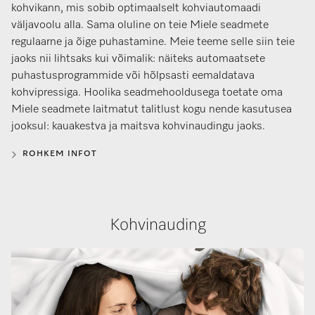
kohvikann, mis sobib optimaalselt kohviautomaadi
väljavoolu alla. Sama oluline on teie Miele seadmete
regulaarne ja õige puhastamine. Meie teeme selle siin teie
jaoks nii lihtsaks kui võimalik: näiteks automaatsete
puhastusprogrammide või hõlpsasti eemaldatava
kohvipressiga. Hoolika seadmehooldusega toetate oma
Miele seadmete laitmatut talitlust kogu nende kasutusea
jooksul: kauakestva ja maitsva kohvinaudingu jaoks.
ROHKEM INFOT
Kohvinauding