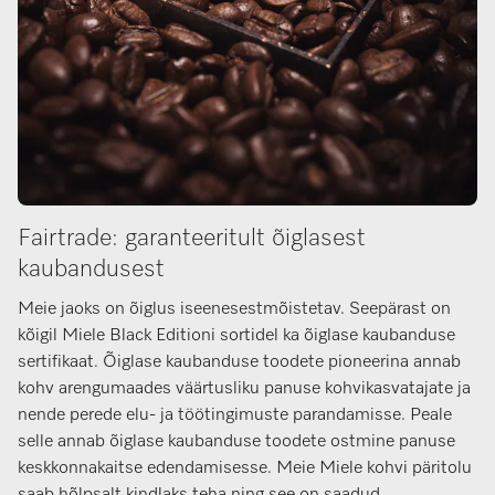
Fairtrade: garanteeritult õiglasest
kaubandusest
Meie jaoks on õiglus iseenesestmõistetav. Seepärast on
kõigil Miele Black Editioni sortidel ka õiglase kaubanduse
sertifikaat. Õiglase kaubanduse toodete pioneerina annab
kohv arengumaades väärtusliku panuse kohvikasvatajate ja
nende perede elu- ja töötingimuste parandamisse. Peale
selle annab õiglase kaubanduse toodete ostmine panuse
keskkonnakaitse edendamisesse. Meie Miele kohvi päritolu