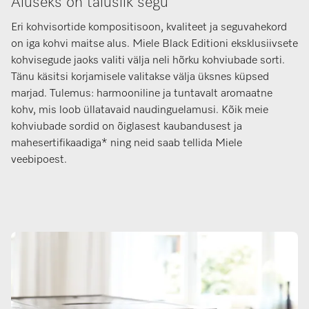
Aluseks on täiuslik segu
Eri kohvisortide kompositisoon, kvaliteet ja seguvahekord
on iga kohvi maitse alus. Miele Black Editioni eksklusiivsete
kohvisegude jaoks valiti välja neli hõrku kohviubade sorti.
Tänu käsitsi korjamisele valitakse välja üksnes küpsed
marjad. Tulemus: harmooniline ja tuntavalt aromaatne
kohv, mis loob üllatavaid naudinguelamusi. Kõik meie
kohviubade sordid on õiglasest kaubandusest ja
mahesertifikaadiga* ning neid saab tellida Miele
veebipoest.