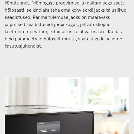
kõhutunnet. Mõningase proovimise ja maitsmisega saate
hõlpsasti ise kindlaks teha oma kohvisordi jaoks täiuslikud
seadistused. Parima tulemuse jaoks on määravaks
järgmised seadistused: joogi kogus, jahvatuskogus,
keetmistemperatuur, eelniisutus ja jahvatusaste. Kuidas
neid parameetreid hõlpsalt muuta, saate lugeda seadme
kasutusjuhendist.