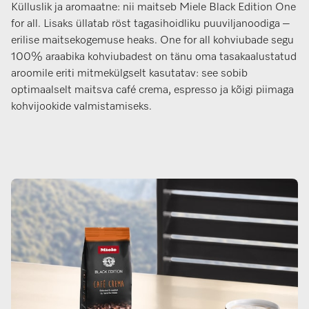
Külluslik ja aromaatne: nii maitseb Miele Black Edition One
for all. Lisaks üllatab röst tagasihoidliku puuviljanoodiga –
erilise maitsekogemuse heaks. One for all kohviubade segu
100% araabika kohviubadest on tänu oma tasakaalustatud
aroomile eriti mitmekülgselt kasutatav: see sobib
optimaalselt maitsva café crema, espresso ja kõigi piimaga
kohvijookide valmistamiseks.