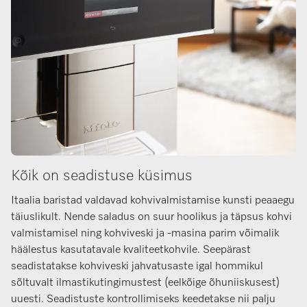
Kõik on seadistuse küsimus
Itaalia baristad valdavad kohvivalmistamise kunsti peaaegu
täiuslikult. Nende saladus on suur hoolikus ja täpsus kohvi
valmistamisel ning kohviveski ja -masina parim võimalik
häälestus kasutatavale kvaliteetkohvile. Seepärast
seadistatakse kohviveski jahvatusaste igal hommikul
sõltuvalt ilmastikutingimustest (eelkõige õhuniiskusest)
uuesti. Seadistuste kontrollimiseks keedetakse nii palju