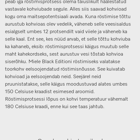
peab iga röstimisprotsess olema täiuslikult häälestatud
vastavale kohviubade segule. Alles siis saavad kohvioad
kogu oma maitsepotentsiaali avada. Kuna röstimise tõttu
aurustub kohvioas olev vedelik, väheneb selle veesisaldus
esialgselt umbes 12 protsendilt vaid viiele ja väheneb ka
selle kaal. Ent see, kes nüüd arvab, et selle tõttu kohviuba
ka kahaneb, eksib: röstimisprotsessi käigus muutub selle
maht kahekordseks, sest aurustuv vesi tõstab kohvioa
siserõhku. Miele Black Editioni röstimiseks valatakse
toorkohv eelsoojendatud röstimisnõusse. See kuivatab
kohvioad ja eelsoojendab neid. Seejärel neid
pruunistatakse, selle käigus moodustuvad alates umbes
150 Celsiuse kraadist esimesed aroomid.
Röstimisprotsessi lõpus on kohvi temperatuur vähemalt
180 Celsiuse kraadi, enne kui see taas jahtub.