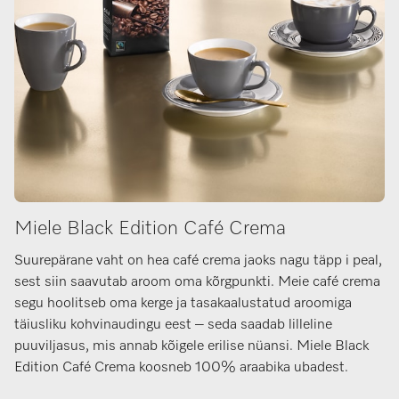
Miele Black Edition Café Crema
Suurepärane vaht on hea café crema jaoks nagu täpp i peal,
sest siin saavutab aroom oma kõrgpunkti. Meie café crema
segu hoolitseb oma kerge ja tasakaalustatud aroomiga
täiusliku kohvinaudingu eest – seda saadab lilleline
puuviljasus, mis annab kõigele erilise nüansi. Miele Black
Edition Café Crema koosneb 100% araabika ubadest.