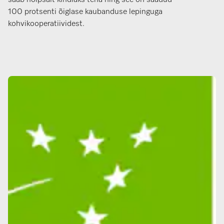
saab hõlpsalt kindlaks teha ning see on saadud
100 protsenti õiglase kaubanduse lepinguga
kohvikooperatiividest.