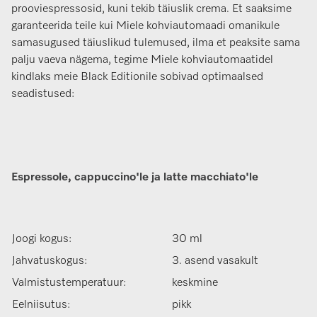
prooviespressosid, kuni tekib täiuslik crema. Et saaksime
garanteerida teile kui Miele kohviautomaadi omanikule
samasugused täiuslikud tulemused, ilma et peaksite sama
palju vaeva nägema, tegime Miele kohviautomaatidel
kindlaks meie Black Editionile sobivad optimaalsed
seadistused:
Espressole, cappuccino'le ja latte macchiato'le
Joogi kogus:
30 ml
Jahvatuskogus:
3. asend vasakult
Valmistustemperatuur:
keskmine
Eelniisutus:
pikk