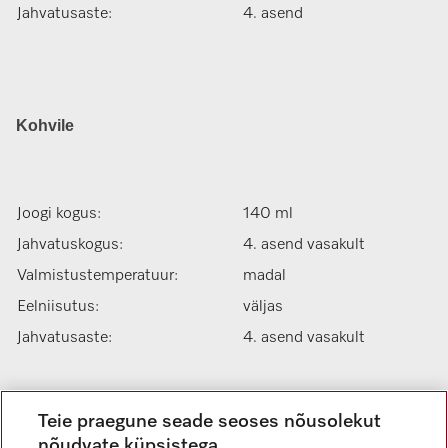
Jahvatusaste:
4. asend
Kohvile
Joogi kogus:
140 ml
Jahvatuskogus:
4. asend vasakult
Valmistustemperatuur:
madal
Eelniisutus:
väljas
Jahvatusaste:
4. asend vasakult
Teie praegune seade seoses nõusolekut
nõudvate küpsistega