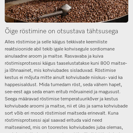
Õige röstimine on otsustava tähtsusega
Alles röstimise ja selle käigus tekkivate keemiliste
reaktsioonide abil tekib igale kohvisegule sordiomane
ainulaadne aroom ja maitse. Rasvavaba ja kuiva
röstimisprotsessi käigus taaselustatakse kuni 800 maitse-
ja lõhnaainet, mis kohviubades sisladuvad. Röstimise
kestus ei mõjuta mitte ainult kohviubade niiskus- vaid ka
happesisaldust. Mida tumedam röst, seda vähem hapet,
see-eest aga seda enam eritub mõruaineid ja magusust.
Seega määravad röstimise temperatuurikõver ja kestus
kohviubade aroomi ja maitse, nii et üks ja sama kohviubade
sort võib eri moodi röstimisel maitseda erinevalt. Kuna
röstimisprotsessi ajal saavad erituda vaid need
maitseained, mis on toorestes kohviubades juba olemas,