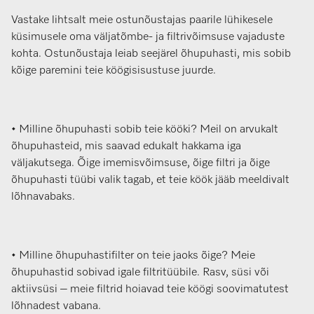
Vastake lihtsalt meie ostunõustajas paarile lühikesele
küsimusele oma väljatõmbe- ja filtrivõimsuse vajaduste
kohta. Ostunõustaja leiab seejärel õhupuhasti, mis sobib
kõige paremini teie köögisisustuse juurde.
• Milline õhupuhasti sobib teie kööki? Meil on arvukalt
õhupuhasteid, mis saavad edukalt hakkama iga
väljakutsega. Õige imemisvõimsuse, õige filtri ja õige
õhupuhasti tüübi valik tagab, et teie köök jääb meeldivalt
lõhnavabaks.
• Milline õhupuhastifilter on teie jaoks õige? Meie
õhupuhastid sobivad igale filtritüübile. Rasv, süsi või
aktiivsüsi – meie filtrid hoiavad teie köögi soovimatutest
lõhnadest vabana.