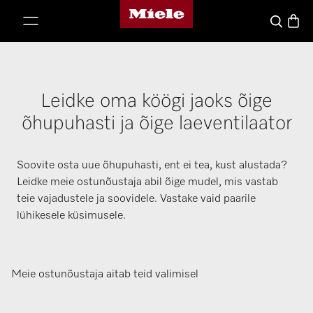
Miele avaleht
p to Content
Basket
Search
Leidke oma köögi jaoks õige
õhupuhasti ja õige laeventilaator
Soovite osta uue õhupuhasti, ent ei tea, kust alustada?
Leidke meie ostunõustaja abil õige mudel, mis vastab
teie vajadustele ja soovidele. Vastake vaid paarile
lühikesele küsimusele.
Meie ostunõustaja aitab teid valimisel