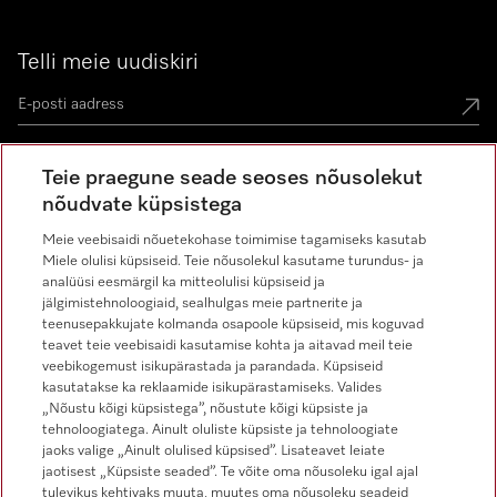
Telli meie uudiskiri
Teie praegune seade seoses nõusolekut
nõudvate küpsistega
Miele Instagramis
Miele Facebookis
Miele Youtube'is
Meie veebisaidi nõuetekohase toimimise tagamiseks kasutab
Miele olulisi küpsiseid. Teie nõusolekul kasutame turundus- ja
analüüsi eesmärgil ka mitteolulisi küpsiseid ja
jälgimistehnoloogiaid, sealhulgas meie partnerite ja
teenusepakkujate kolmanda osapoole küpsiseid, mis koguvad
teavet teie veebisaidi kasutamise kohta ja aitavad meil teie
veebikogemust isikupärastada ja parandada. Küpsiseid
kasutatakse ka reklaamide isikupärastamiseks. Valides
Õigusalane teave
„Nõustu kõigi küpsistega”, nõustute kõigi küpsiste ja
tehnoloogiatega. Ainult oluliste küpsiste ja tehnoloogiate
Üldtingimused
jaoks valige „Ainult olulised küpsised”. Lisateavet leiate
Andmekaitse
jaotisest „Küpsiste seaded”. Te võite oma nõusoleku igal ajal
tulevikus kehtivaks muuta, muutes oma nõusoleku seadeid
Kasutustingimused