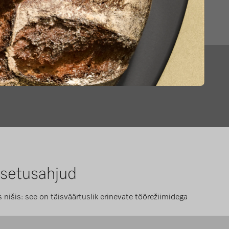
psetusahjud
nišis: see on täisväärtuslik erinevate töörežiimidega