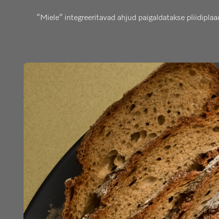
“Miele” integreeritavad ahjud paigaldatakse pliidipla