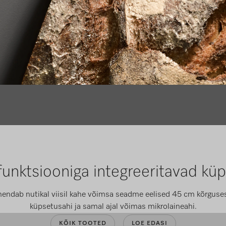
funktsiooniga integreeritavad kü
endab nutikal viisil kahe võimsa seadme eelised 45 cm kõrguses 
küpsetusahi ja samal ajal võimas mikrolaineahi.
KÕIK TOOTED
LOE EDASI