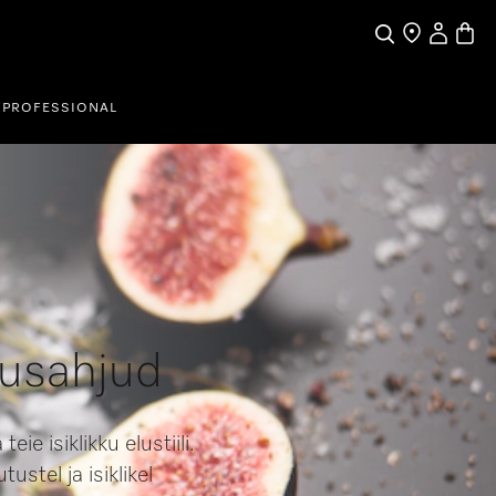
My Accou
Basket
Search
Find a store
PROFESSIONAL
tusahjud
ie isiklikku elustiili.
ustel ja isiklikel