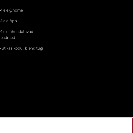
Miele@home
Miele App
Miele ühendatavad
seadmed
Nutikas kodu: klienditugi