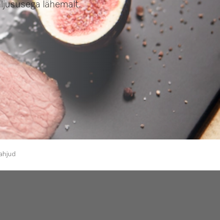
aljususega lähemalt.
sahjud