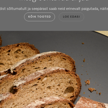
adist sõltumatult ja seepärast saab neid erinevalt paigutada, n
KÕIK TOOTED
LOE EDASI