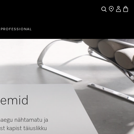
My Accou
Basket
Search
Find a store
PROFESSIONAL
eemid
eaaegu nähtamatu ja
t kapist täiuslikku