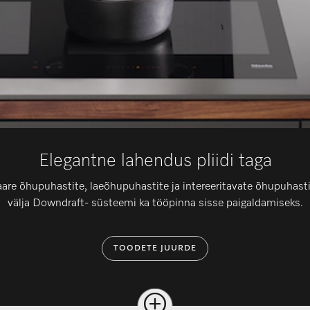
Elegantne lahendus pliidi taga
saare õhupuhastite, laeõhupuhastite ja intereeritavate õhupuhas
välja Downdraft- süsteemi ka tööpinna sisse paigaldamiseks.
TOODETE JUURDE