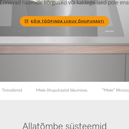
Erinevad ruumide kõrgused või kaldega laed pole en
KÕIK TÖÖPINDA LIIKUV ÕHUPUHASTI
Töörežiimid
Miele õhupuhastid liikumises.
“Miele” filtris
Allatõmbe süsteemid