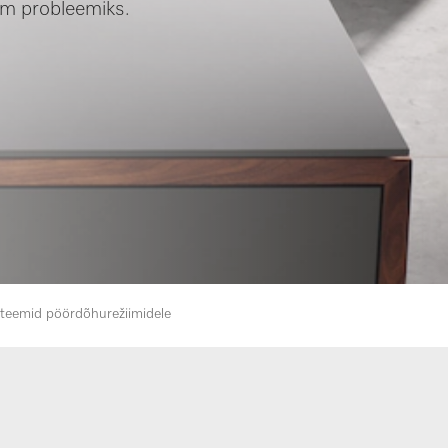
am probleemiks.
üsteemid pöördõhurežiimidele