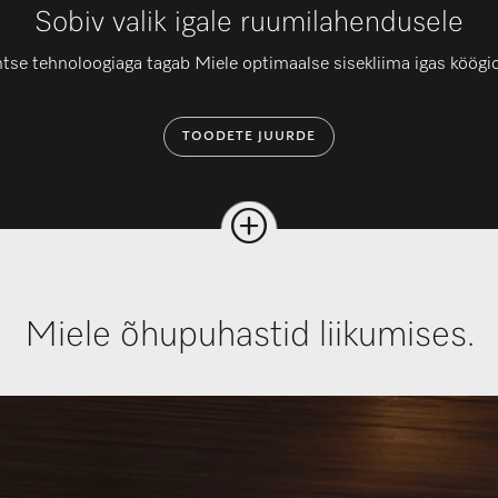
Sobiv valik igale ruumilahendusele
entse tehnoloogiaga tagab Miele optimaalse sisekliima igas köögio
TOODETE JUURDE
Miele õhupuhastid liikumises.