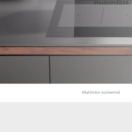
imuasendisse. 
Allatõmbe süsteemid