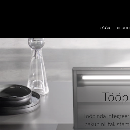
p to Content
KÖÖK
PESU
Tööp
Tööpinda integreer
pakub nii takistam