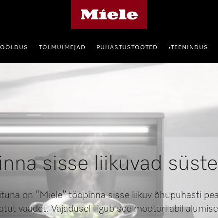
Miele's homepage
HOOLDUS
TOLMUIMEJAD
PUHASTUSTOOTED
TEENINDUS
•
inna sisse liikuvad süst
ituna on “Miele” tööpinna sisse liikuv õhupuhasti p
atut vaadet. Vajadusel liigub see mootori abil alumises