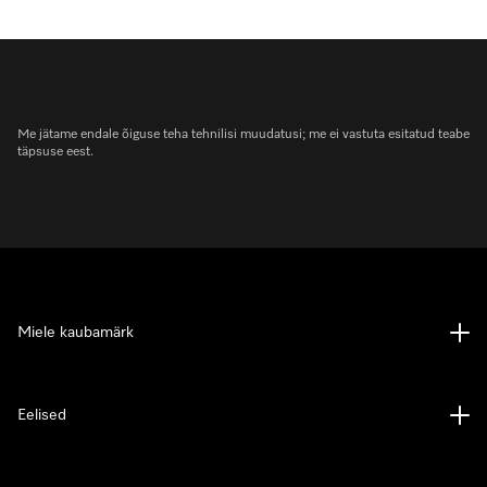
Me jätame endale õiguse teha tehnilisi muudatusi; me ei vastuta esitatud teabe
täpsuse eest.
Miele kaubamärk
Eelised