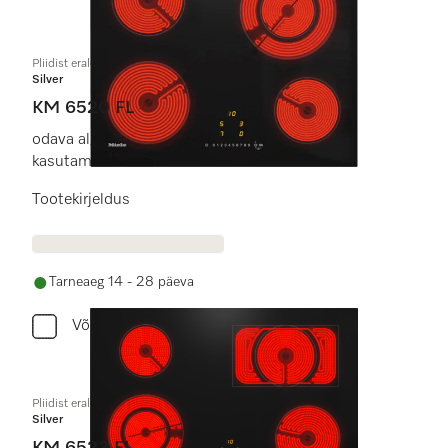
Pliidist eraldi elektriline pliidiplaat
Silver
KM 6520 FL
odava alghinnaga 4 keedualaga mugavaks
kasutamiseks.
Tootekirjeldus
Tarneaeg 14 - 28 päeva
Võrdle
Pliidist eraldi elektriline pliidiplaat
Silver