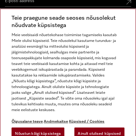
Teie praegune seade seoses nõusolekut
nõudvate küpsistega
Meie veebisaidi nõuetekohase toimimise tagamiseks kasutab
Miele olulisi küpsiseid. Teie nõusolekul kasutame turundus- ja
Miele Instagramis
Miele Facebookis
Miele Youtube'is
analüüsi eesmärgil ka mitteolulisi küpsiseid ja
jälgimistehnoloogiaid, sealhulgas meie partnerite ja
teenusepakkujate kolmanda osapoole küpsiseid, mis koguvad
teavet teie veebisaidi kasutamise kohta ja aitavad meil teie
veebikogemust isikupärastada ja parandada. Küpsiseid
kasutatakse ka reklaamide isikupärastamiseks. Valides
Õigusalane teave
„Nõustu kõigi küpsistega”, nõustute kõigi küpsiste ja
tehnoloogiatega. Ainult oluliste küpsiste ja tehnoloogiate
Üldtingimused
jaoks valige „Ainult olulised küpsised”. Lisateavet leiate
Andmekaitse
jaotisest „Küpsiste seaded”. Te võite oma nõusoleku igal ajal
Kasutustingimused
tulevikus kehtivaks muuta, muutes oma nõusoleku seadeid
meie eelistuste keskuses.
Juurdepääsetavuse avaldus
Digiteenuste seadus
Õigusalane teave
Andmekaitse
Küpsised / Cookies
Taganemisvorm
Nõustun kõigi küpsistega
Ainult olulised küpsised