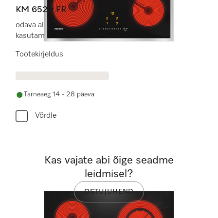
KM 6520 FR
odava alghinnaga 4 keedualaga mugavaks
kasutamiseks.
Tootekirjeldus
Tarneaeg 14 - 28 päeva
Võrdle
Kas vajate abi õige seadme
leidmisel?
OSTUJUHEND