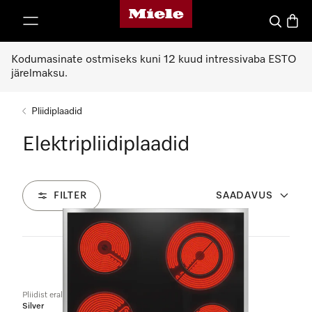
Miele avaleht
p to Content
Search
Baske
Kodumasinate ostmiseks kuni 12 kuud intressivaba ESTO
järelmaksu.
Pliidiplaadid
Elektripliidiplaadid
FILTER
SAADAVUS
4
Tooted
Pliidist eraldi elektriline pliidiplaat
Silver