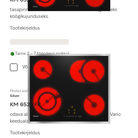
KM 6523 FL
tasapinnaliseks sisseehitamiseks eriti elegantseks
köögikujunduseks.
Tootekirjeldus
Tarne 2 - 7 tööpäeva jooksul
Võrdle
Pliidist eraldi elektriline pliidiplaat
Silver
KM 6521 FR
odava alghinnaga 1 keedu-/praadimisalaga ja 1 Vario
keedualaga.
Tootekirjeldus