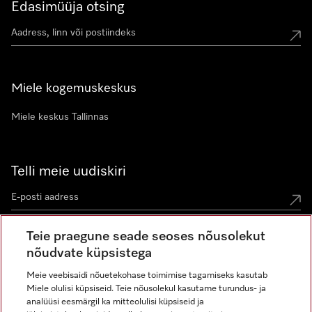
Edasimüüja otsing
Miele kogemuskeskus
Miele keskus Tallinnas
Telli meie uudiskiri
Teie praegune seade seoses nõusolekut
nõudvate küpsistega
Meie veebisaidi nõuetekohase toimimise tagamiseks kasutab
Miele olulisi küpsiseid. Teie nõusolekul kasutame turundus- ja
Miele Instagramis
Miele Facebookis
Miele Youtube'is
analüüsi eesmärgil ka mitteolulisi küpsiseid ja