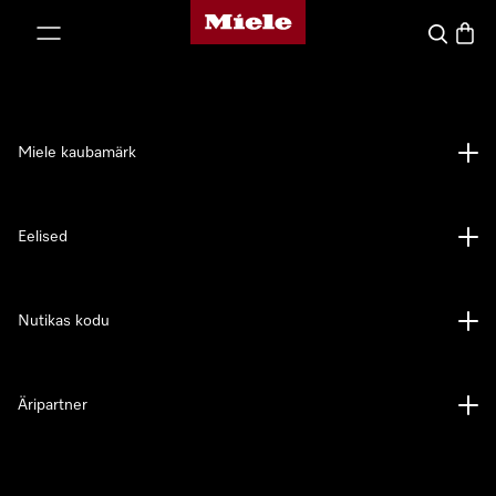
Miele avaleht
p to Content
Search
Baske
Miele kaubamärk
Eelised
Nutikas kodu
Äripartner