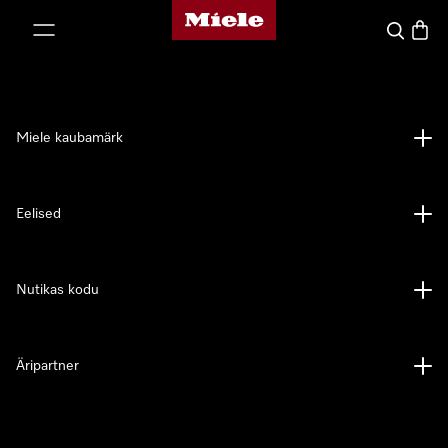
Miele avaleht
p to Content
Search
Baske
Miele kaubamärk
Eelised
Nutikas kodu
Äripartner