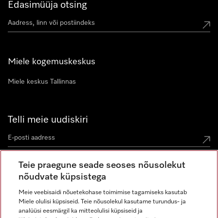
Edasimüüja otsing
Miele kogemuskeskus
Miele keskus Tallinnas
Telli meie uudiskiri
Teie praegune seade seoses nõusolekut
nõudvate küpsistega
Meie veebisaidi nõuetekohase toimimise tagamiseks kasutab
Miele olulisi küpsiseid. Teie nõusolekul kasutame turundus- ja
Miele Instagramis
Miele Facebookis
Miele Youtube'is
analüüsi eesmärgil ka mitteolulisi küpsiseid ja