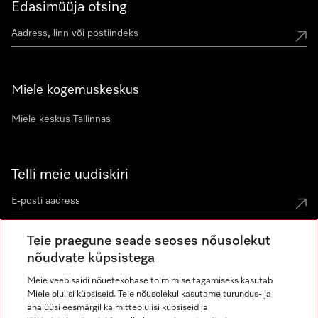
Edasimüüja otsing
Miele kogemuskeskus
Miele keskus Tallinnas
Telli meie uudiskiri
Teie praegune seade seoses nõusolekut
nõudvate küpsistega
Meie veebisaidi nõuetekohase toimimise tagamiseks kasutab
Miele olulisi küpsiseid. Teie nõusolekul kasutame turundus- ja
Miele Instagramis
Miele Facebookis
Miele Youtube'is
analüüsi eesmärgil ka mitteolulisi küpsiseid ja