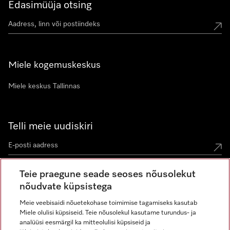
Edasimüüja otsing
Miele kogemuskeskus
Miele keskus Tallinnas
Telli meie uudiskiri
Teie praegune seade seoses nõusolekut
nõudvate küpsistega
Meie veebisaidi nõuetekohase toimimise tagamiseks kasutab
Miele olulisi küpsiseid. Teie nõusolekul kasutame turundus- ja
Miele Instagramis
Miele Facebookis
Miele Youtube'is
analüüsi eesmärgil ka mitteolulisi küpsiseid ja