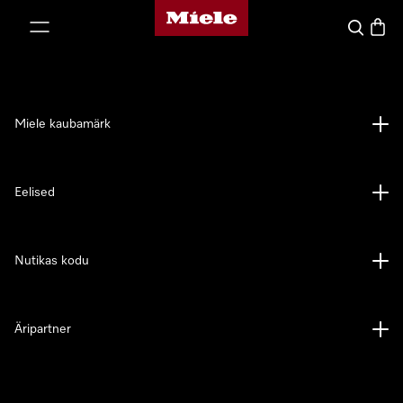
Miele avaleht
p to Content
Search
Baske
Miele kaubamärk
Eelised
Nutikas kodu
Äripartner