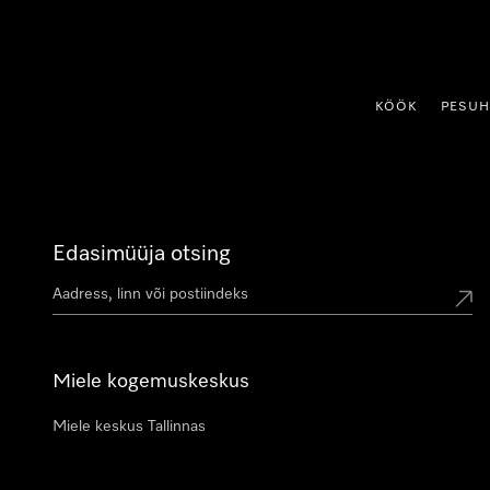
p to Content
KÖÖK
PESU
Edasimüüja otsing
Miele kogemuskeskus
Miele keskus Tallinnas