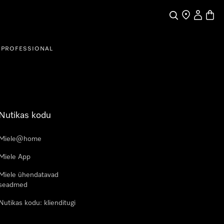
Search
Find a store
My Accou
Baske
PROFESSIONAL
Nutikas kodu
Miele@home
Miele App
Miele ühendatavad
seadmed
Nutikas kodu: klienditugi