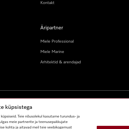
Kontakt
Äripartner
Miele Professional
Miele Marine
Arhitektid & arendajad
ustingimused
Juurdepääsetavuse avaldus
Digiteenuste seadus
te küpsistega
küpsiseid. Teie nõusolekul kasutame turundus- ja
lhulgas meie partnerite ja teenusepakkujate
ise kohta ja aitavad meil teie veebikogemust