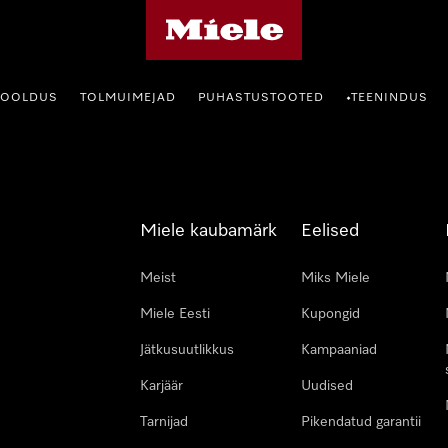
Miele avaleht
HOOLDUS
TOLMUIMEJAD
PUHASTUSTOOTED
TEENINDUS
•
Miele kaubamärk
Eelised
Meist
Miks Miele
Miele Eesti
Kupongid
Jätkusuutlikkus
Kampaaniad
Karjäär
Uudised
Tarnijad
Pikendatud garantii