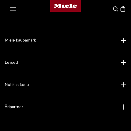
Miele avaleht
p to Content
Search
Baske
Miele kaubamärk
Eelised
Nutikas kodu
Äripartner