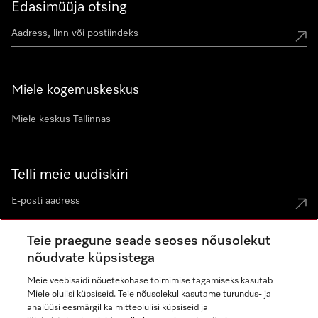
Edasimüüja otsing
Miele kogemuskeskus
Miele keskus Tallinnas
Telli meie uudiskiri
Teie praegune seade seoses nõusolekut
nõudvate küpsistega
Meie veebisaidi nõuetekohase toimimise tagamiseks kasutab
Miele olulisi küpsiseid. Teie nõusolekul kasutame turundus- ja
Miele Instagramis
Miele Facebookis
Miele Youtube'is
analüüsi eesmärgil ka mitteolulisi küpsiseid ja