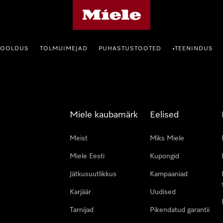
Miele avaleht
HOOLDUS
TOLMUIMEJAD
PUHASTUSTOOTED
TEENINDUS
•
Miele kaubamärk
Eelised
Meist
Miks Miele
Miele Eesti
Kupongid
Jätkusuutlikkus
Kampaaniad
Karjäär
Uudised
Tarnijad
Pikendatud garantii