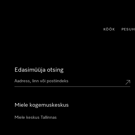
p to Content
KÖÖK
PESU
Edasimüüja otsing
Miele kogemuskeskus
Miele keskus Tallinnas