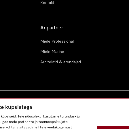
Kontakt
Äripartner
Miele Professional
Miele Marine
Arhitektid & arendajad
ustingimused
Juurdepääsetavuse avaldus
Digiteenuste seadus
te küpsistega
küpsiseid. Teie nõusolekul kasutame turundus- ja
lhulgas meie partnerite ja teenusepakkujate
ise kohta ja aitavad meil teie veebikogemust