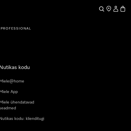
Search
Find a store
My Accou
Baske
PROFESSIONAL
Nutikas kodu
Miele@home
Miele App
Miele ühendatavad
seadmed
Nutikas kodu: klienditugi