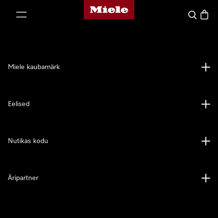
Miele avaleht
p to Content
Search
Baske
Miele kaubamärk
Eelised
Nutikas kodu
Äripartner