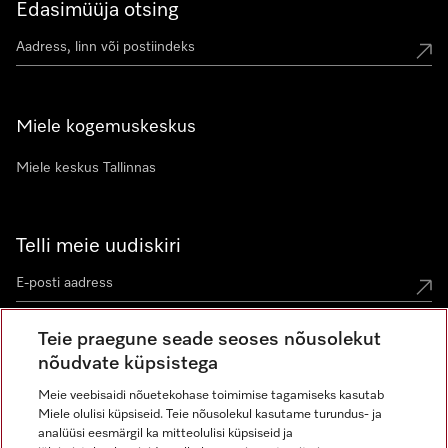
Edasimüüja otsing
Miele kogemuskeskus
Miele keskus Tallinnas
Telli meie uudiskiri
Teie praegune seade seoses nõusolekut
nõudvate küpsistega
Meie veebisaidi nõuetekohase toimimise tagamiseks kasutab
Miele olulisi küpsiseid. Teie nõusolekul kasutame turundus- ja
Miele Instagramis
Miele Facebookis
Miele Youtube'is
analüüsi eesmärgil ka mitteolulisi küpsiseid ja