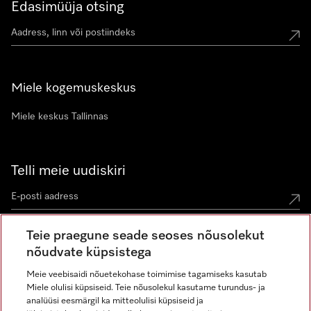
Edasimüüja otsing
Miele kogemuskeskus
Miele keskus Tallinnas
Telli meie uudiskiri
Teie praegune seade seoses nõusolekut
nõudvate küpsistega
Meie veebisaidi nõuetekohase toimimise tagamiseks kasutab
Miele olulisi küpsiseid. Teie nõusolekul kasutame turundus- ja
Miele Instagramis
Miele Facebookis
Miele Youtube'is
analüüsi eesmärgil ka mitteolulisi küpsiseid ja