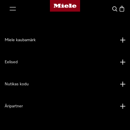
Miele avaleht
p to Content
Search
Baske
Miele kaubamärk
Eelised
Nutikas kodu
Äripartner