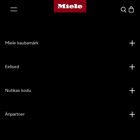
Miele avaleht
p to Content
Search
Baske
Miele kaubamärk
Eelised
Nutikas kodu
Äripartner