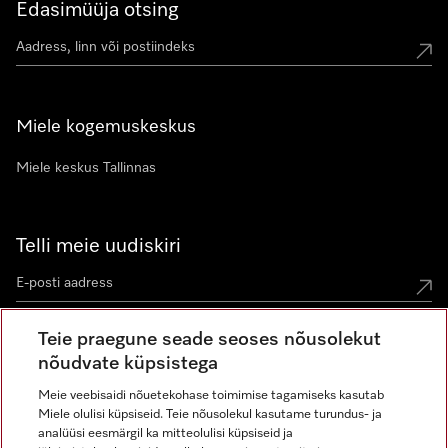
Edasimüüja otsing
Miele kogemuskeskus
Miele keskus Tallinnas
Telli meie uudiskiri
Teie praegune seade seoses nõusolekut
nõudvate küpsistega
Meie veebisaidi nõuetekohase toimimise tagamiseks kasutab
Miele olulisi küpsiseid. Teie nõusolekul kasutame turundus- ja
Miele Instagramis
Miele Facebookis
Miele Youtube'is
analüüsi eesmärgil ka mitteolulisi küpsiseid ja