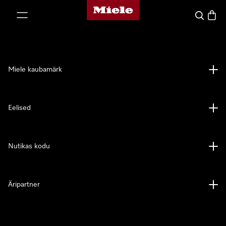
Miele avaleht
p to Content
Search
Baske
Miele kaubamärk
Eelised
Nutikas kodu
Äripartner