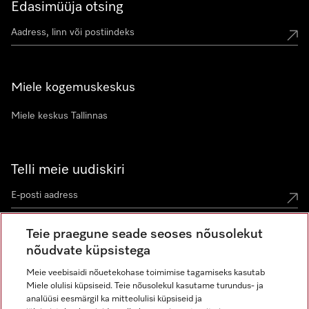
Edasimüüja otsing
Miele kogemuskeskus
Miele keskus Tallinnas
Telli meie uudiskiri
Teie praegune seade seoses nõusolekut
nõudvate küpsistega
Meie veebisaidi nõuetekohase toimimise tagamiseks kasutab
Miele olulisi küpsiseid. Teie nõusolekul kasutame turundus- ja
Miele Instagramis
Miele Facebookis
Miele Youtube'is
analüüsi eesmärgil ka mitteolulisi küpsiseid ja