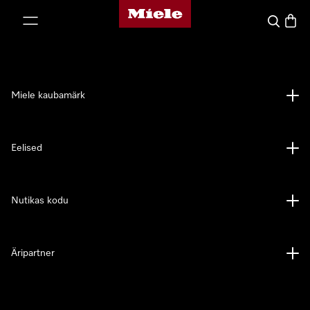
Miele avaleht
p to Content
Search
Baske
Miele kaubamärk
Eelised
Nutikas kodu
Äripartner