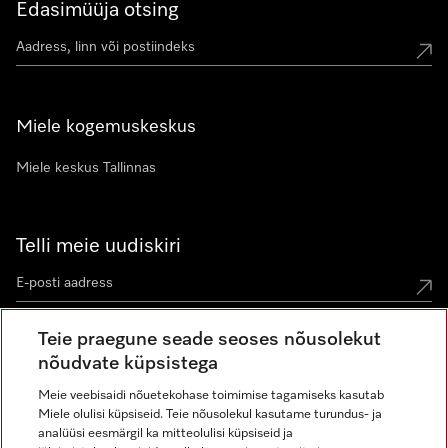
Edasimüüja otsing
Miele kogemuskeskus
Miele keskus Tallinnas
Telli meie uudiskiri
Teie praegune seade seoses nõusolekut
nõudvate küpsistega
Meie veebisaidi nõuetekohase toimimise tagamiseks kasutab
Miele olulisi küpsiseid. Teie nõusolekul kasutame turundus- ja
Miele Instagramis
Miele Facebookis
Miele Youtube'is
analüüsi eesmärgil ka mitteolulisi küpsiseid ja