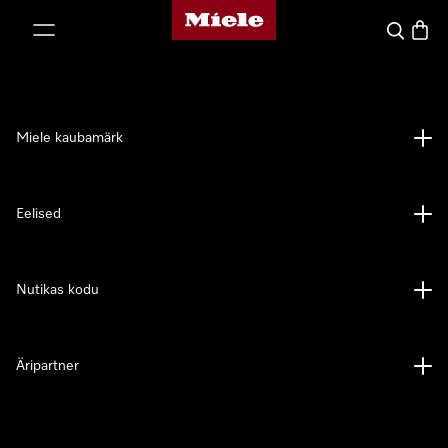
Miele avaleht
p to Content
Search
Baske
Miele kaubamärk
Eelised
Nutikas kodu
Äripartner