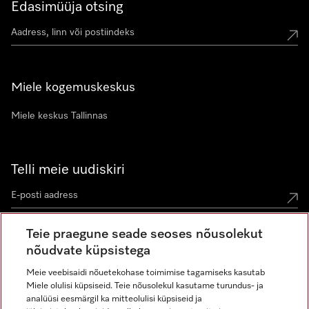
Edasimüüja otsing
Miele kogemuskeskus
Miele keskus Tallinnas
Telli meie uudiskiri
Teie praegune seade seoses nõusolekut
nõudvate küpsistega
Meie veebisaidi nõuetekohase toimimise tagamiseks kasutab
Miele olulisi küpsiseid. Teie nõusolekul kasutame turundus- ja
Miele Instagramis
Miele Facebookis
Miele Youtube'is
analüüsi eesmärgil ka mitteolulisi küpsiseid ja