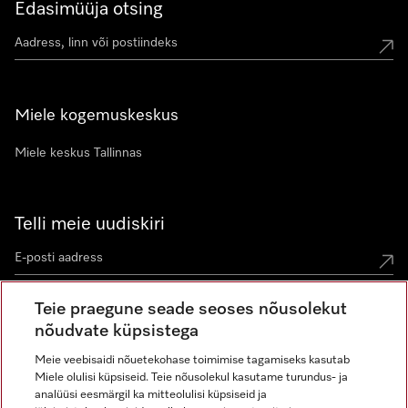
Edasimüüja otsing
Miele kogemuskeskus
Miele keskus Tallinnas
Telli meie uudiskiri
Teie praegune seade seoses nõusolekut
nõudvate küpsistega
Meie veebisaidi nõuetekohase toimimise tagamiseks kasutab
Miele olulisi küpsiseid. Teie nõusolekul kasutame turundus- ja
Miele Instagramis
Miele Facebookis
Miele Youtube'is
analüüsi eesmärgil ka mitteolulisi küpsiseid ja