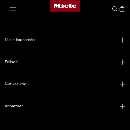
Miele avaleht
p to Content
Search
Baske
Miele kaubamärk
Eelised
Nutikas kodu
Äripartner