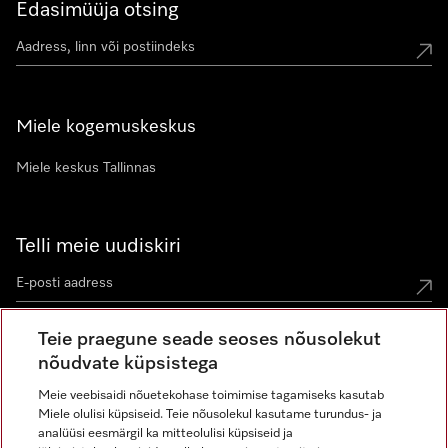
Edasimüüja otsing
Miele kogemuskeskus
Miele keskus Tallinnas
Telli meie uudiskiri
Teie praegune seade seoses nõusolekut
nõudvate küpsistega
Meie veebisaidi nõuetekohase toimimise tagamiseks kasutab
Miele olulisi küpsiseid. Teie nõusolekul kasutame turundus- ja
Miele Instagramis
Miele Facebookis
Miele Youtube'is
analüüsi eesmärgil ka mitteolulisi küpsiseid ja