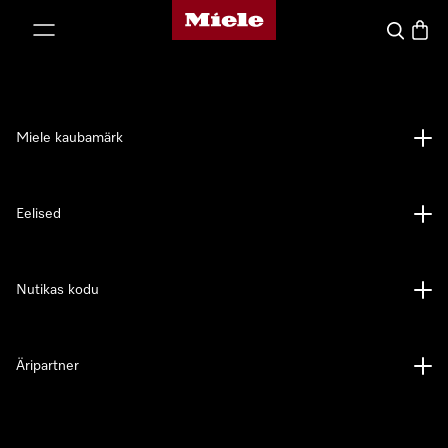
Miele avaleht
p to Content
Search
Baske
Miele kaubamärk
Eelised
Nutikas kodu
Äripartner