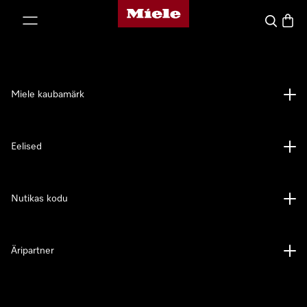
Miele avaleht
p to Content
Search
Baske
Miele kaubamärk
Eelised
Nutikas kodu
Äripartner