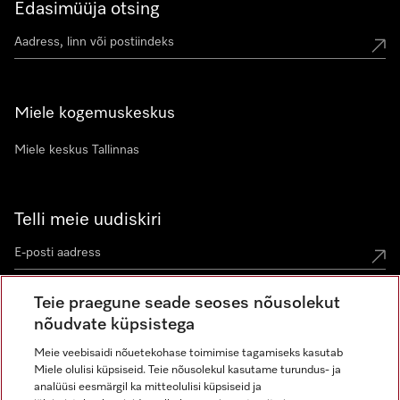
Edasimüüja otsing
Miele kogemuskeskus
Miele keskus Tallinnas
Telli meie uudiskiri
Teie praegune seade seoses nõusolekut
nõudvate küpsistega
Meie veebisaidi nõuetekohase toimimise tagamiseks kasutab
Miele olulisi küpsiseid. Teie nõusolekul kasutame turundus- ja
Miele Instagramis
Miele Facebookis
Miele Youtube'is
analüüsi eesmärgil ka mitteolulisi küpsiseid ja