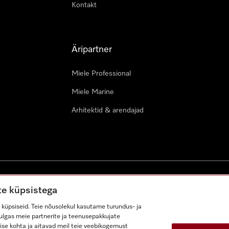
Kontakt
Äripartner
Miele Professional
Miele Marine
Arhitektid & arendajad
ustingimused
Juurdepääsetavuse avaldus
Digiteenuste seadus
te küpsistega
küpsiseid. Teie nõusolekul kasutame turundus- ja
lhulgas meie partnerite ja teenusepakkujate
ise kohta ja aitavad meil teie veebikogemust