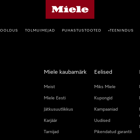
Miele avaleht
HOOLDUS
TOLMUIMEJAD
PUHASTUSTOOTED
TEENINDUS
•
Miele kaubamärk
Eelised
Meist
Miks Miele
Miele Eesti
Kupongid
Jätkusuutlikkus
Kampaaniad
Karjäär
Uudised
Tarnijad
Pikendatud garantii