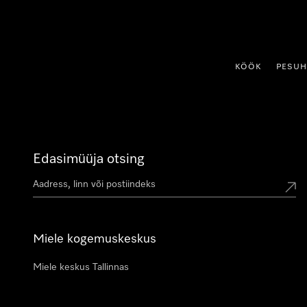
p to Content
KÖÖK
PESU
Edasimüüja otsing
Miele kogemuskeskus
Miele keskus Tallinnas