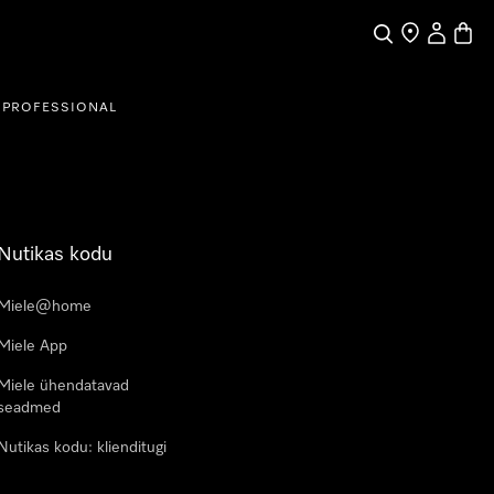
Search
Find a store
My Accou
Baske
PROFESSIONAL
Nutikas kodu
Miele@home
Miele App
Miele ühendatavad
seadmed
Nutikas kodu: klienditugi