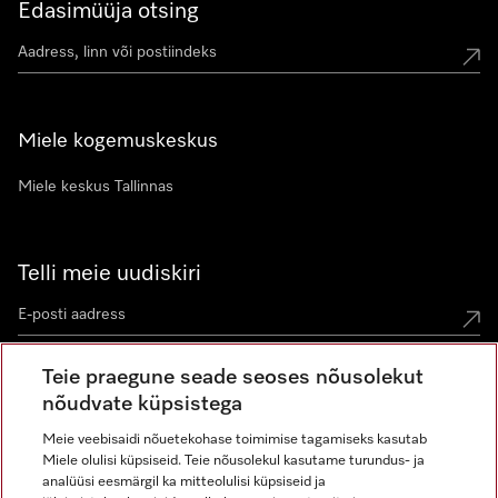
Edasimüüja otsing
Miele kogemuskeskus
Miele keskus Tallinnas
Telli meie uudiskiri
Teie praegune seade seoses nõusolekut
nõudvate küpsistega
Meie veebisaidi nõuetekohase toimimise tagamiseks kasutab
Miele olulisi küpsiseid. Teie nõusolekul kasutame turundus- ja
Miele Instagramis
Miele Facebookis
Miele Youtube'is
analüüsi eesmärgil ka mitteolulisi küpsiseid ja