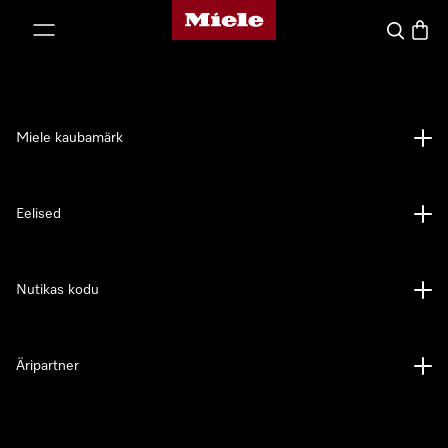
Miele avaleht
p to Content
Search
Baske
Miele kaubamärk
Eelised
Nutikas kodu
Äripartner