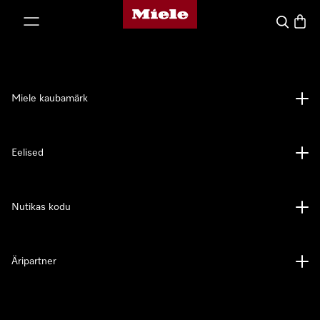
Miele avaleht
p to Content
Search
Baske
Miele kaubamärk
Eelised
Nutikas kodu
Äripartner