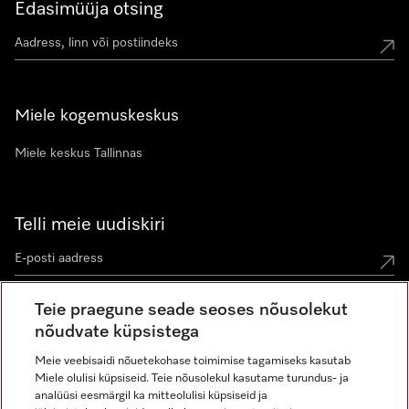
Edasimüüja otsing
Miele kogemuskeskus
Miele keskus Tallinnas
Telli meie uudiskiri
Teie praegune seade seoses nõusolekut
nõudvate küpsistega
Meie veebisaidi nõuetekohase toimimise tagamiseks kasutab
Miele olulisi küpsiseid. Teie nõusolekul kasutame turundus- ja
Miele Instagramis
Miele Facebookis
Miele Youtube'is
analüüsi eesmärgil ka mitteolulisi küpsiseid ja