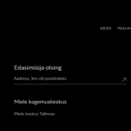
p to Content
KÖÖK
PESU
Edasimüüja otsing
Miele kogemuskeskus
Miele keskus Tallinnas