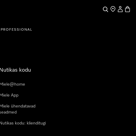
Search
Find a store
My Accou
Baske
PROFESSIONAL
Nutikas kodu
Miele@home
Miele App
Miele ühendatavad
seadmed
Nutikas kodu: klienditugi