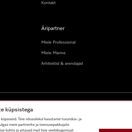
Kontakt
Äripartner
Miele Professional
Miele Marine
Arhitektid & arendajad
ustingimused
Juurdepääsetavuse avaldus
Digiteenuste seadus
te küpsistega
küpsiseid. Teie nõusolekul kasutame turundus- ja
lhulgas meie partnerite ja teenusepakkujate
ise kohta ja aitavad meil teie veebikogemust