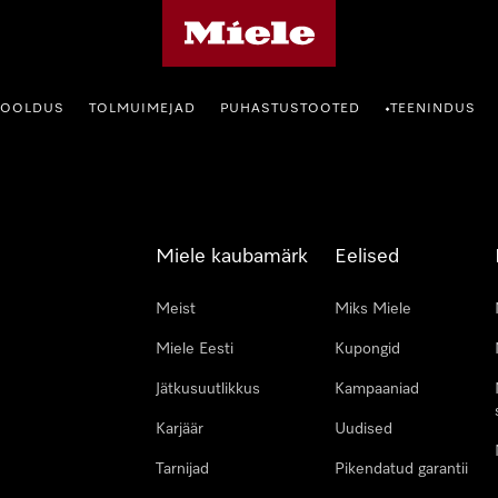
Miele avaleht
HOOLDUS
TOLMUIMEJAD
PUHASTUSTOOTED
TEENINDUS
•
Miele kaubamärk
Eelised
Meist
Miks Miele
Miele Eesti
Kupongid
Jätkusuutlikkus
Kampaaniad
Karjäär
Uudised
Tarnijad
Pikendatud garantii