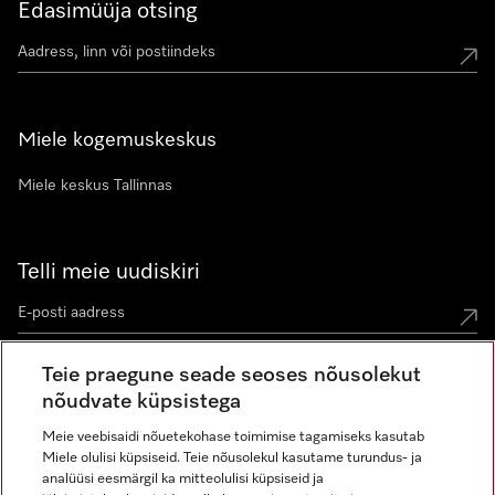
Edasimüüja otsing
Miele kogemuskeskus
Miele keskus Tallinnas
Telli meie uudiskiri
Teie praegune seade seoses nõusolekut
nõudvate küpsistega
Meie veebisaidi nõuetekohase toimimise tagamiseks kasutab
Miele olulisi küpsiseid. Teie nõusolekul kasutame turundus- ja
Miele Instagramis
Miele Facebookis
Miele Youtube'is
analüüsi eesmärgil ka mitteolulisi küpsiseid ja