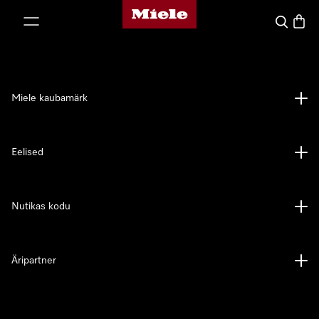
Miele avaleht
p to Content
Search
Baske
Miele kaubamärk
Eelised
Nutikas kodu
Äripartner