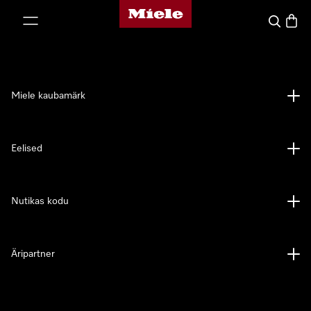
Miele avaleht
p to Content
Search
Baske
Miele kaubamärk
Eelised
Nutikas kodu
Äripartner