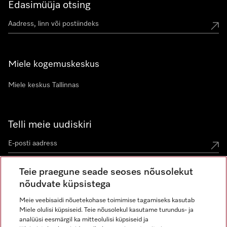
Edasimüüja otsing
Miele kogemuskeskus
Miele keskus Tallinnas
Telli meie uudiskiri
Teie praegune seade seoses nõusolekut
nõudvate küpsistega
Meie veebisaidi nõuetekohase toimimise tagamiseks kasutab
Miele olulisi küpsiseid. Teie nõusolekul kasutame turundus- ja
Miele Instagramis
Miele Facebookis
Miele Youtube'is
analüüsi eesmärgil ka mitteolulisi küpsiseid ja