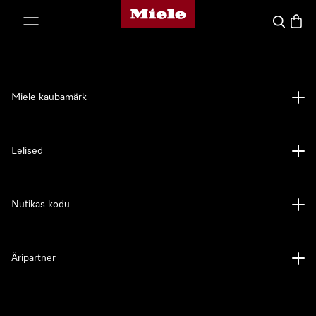
Miele avaleht
p to Content
Search
Baske
Miele kaubamärk
Eelised
Nutikas kodu
Äripartner