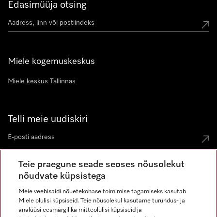
Edasimüüja otsing
Miele kogemuskeskus
Miele keskus Tallinnas
Telli meie uudiskiri
Teie praegune seade seoses nõusolekut
nõudvate küpsistega
Meie veebisaidi nõuetekohase toimimise tagamiseks kasutab
Miele olulisi küpsiseid. Teie nõusolekul kasutame turundus- ja
Miele Instagramis
Miele Facebookis
Miele Youtube'is
analüüsi eesmärgil ka mitteolulisi küpsiseid ja