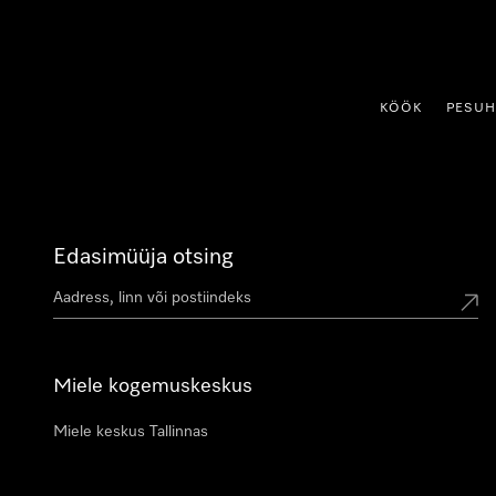
p to Content
KÖÖK
PESU
Edasimüüja otsing
Miele kogemuskeskus
Miele keskus Tallinnas