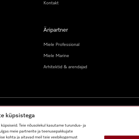
Kontakt
Äripartner
Miele Professional
Miele Marine
Arhitektid & arendajad
ustingimused
Juurdepääsetavuse avaldus
Digiteenuste seadus
te küpsistega
küpsiseid. Teie nõusolekul kasutame turundus- ja
lhulgas meie partnerite ja teenusepakkujate
ise kohta ja aitavad meil teie veebikogemust