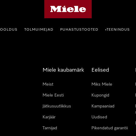
Miele avaleht
HOOLDUS
TOLMUIMEJAD
PUHASTUSTOOTED
TEENINDUS
•
Miele kaubamärk
Eelised
Meist
Miks Miele
Miele Eesti
Kupongid
Jätkusuutlikkus
Kampaaniad
Karjäär
Uudised
Tarnijad
Pikendatud garantii