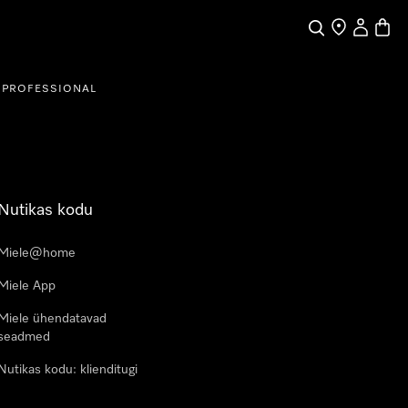
Search
Find a store
My Accou
Baske
PROFESSIONAL
Nutikas kodu
Miele@home
Miele App
Miele ühendatavad
seadmed
Nutikas kodu: klienditugi