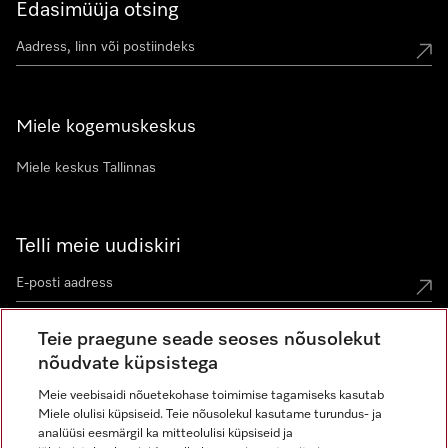
Edasimüüja otsing
Miele kogemuskeskus
Miele keskus Tallinnas
Telli meie uudiskiri
Teie praegune seade seoses nõusolekut
nõudvate küpsistega
Meie veebisaidi nõuetekohase toimimise tagamiseks kasutab
Miele olulisi küpsiseid. Teie nõusolekul kasutame turundus- ja
Miele Instagramis
Miele Facebookis
Miele Youtube'is
analüüsi eesmärgil ka mitteolulisi küpsiseid ja