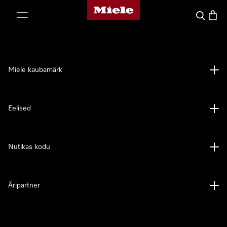
Miele avaleht
p to Content
Search
Baske
Miele kaubamärk
Eelised
Nutikas kodu
Äripartner