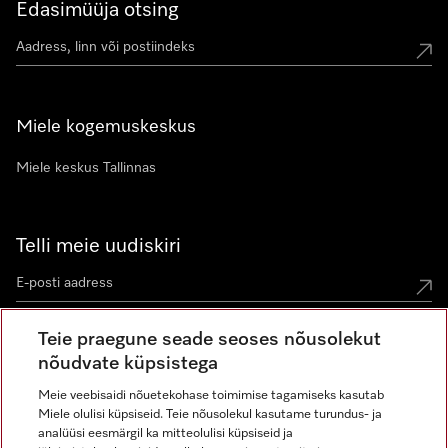
Edasimüüja otsing
Miele kogemuskeskus
Miele keskus Tallinnas
Telli meie uudiskiri
Teie praegune seade seoses nõusolekut
nõudvate küpsistega
Meie veebisaidi nõuetekohase toimimise tagamiseks kasutab
Miele olulisi küpsiseid. Teie nõusolekul kasutame turundus- ja
Miele Instagramis
Miele Facebookis
Miele Youtube'is
analüüsi eesmärgil ka mitteolulisi küpsiseid ja