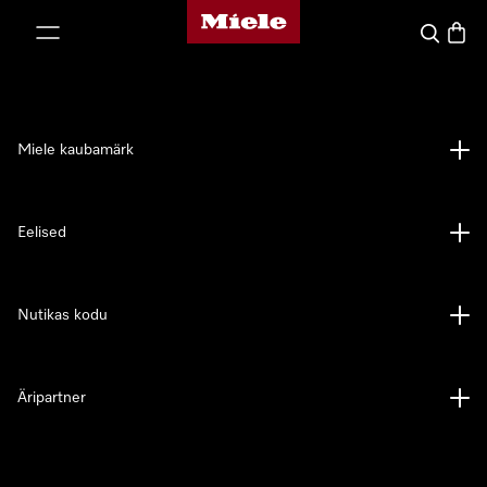
Miele avaleht
p to Content
Search
Baske
Miele kaubamärk
Eelised
Nutikas kodu
Äripartner