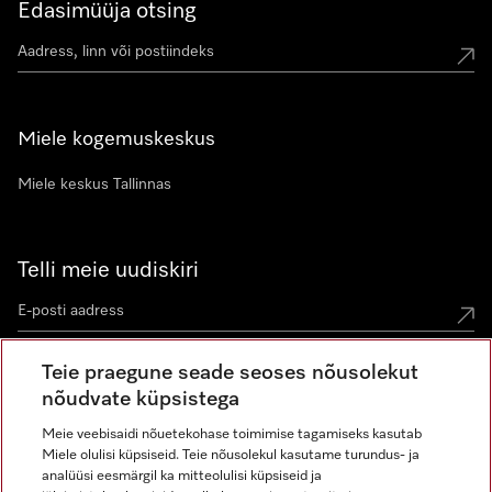
Edasimüüja otsing
Miele kogemuskeskus
Miele keskus Tallinnas
Telli meie uudiskiri
Teie praegune seade seoses nõusolekut
nõudvate küpsistega
Meie veebisaidi nõuetekohase toimimise tagamiseks kasutab
Miele olulisi küpsiseid. Teie nõusolekul kasutame turundus- ja
Miele Instagramis
Miele Facebookis
Miele Youtube'is
analüüsi eesmärgil ka mitteolulisi küpsiseid ja