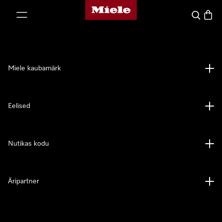
Miele avaleht
p to Content
Search
Baske
Miele kaubamärk
Eelised
Nutikas kodu
Äripartner