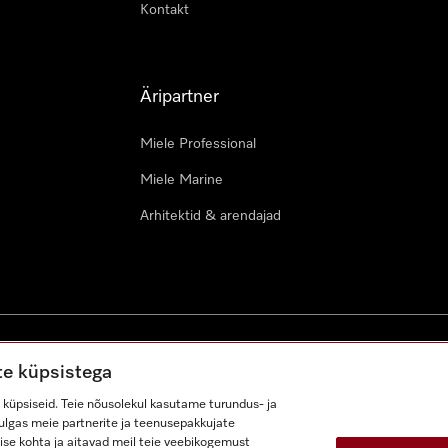
Kontakt
Äripartner
Miele Professional
Miele Marine
Arhitektid & arendajad
ustingimused
Juurdepääsetavuse avaldus
Digiteenuste seadus
te küpsistega
küpsiseid. Teie nõusolekul kasutame turundus- ja
lhulgas meie partnerite ja teenusepakkujate
ise kohta ja aitavad meil teie veebikogemust