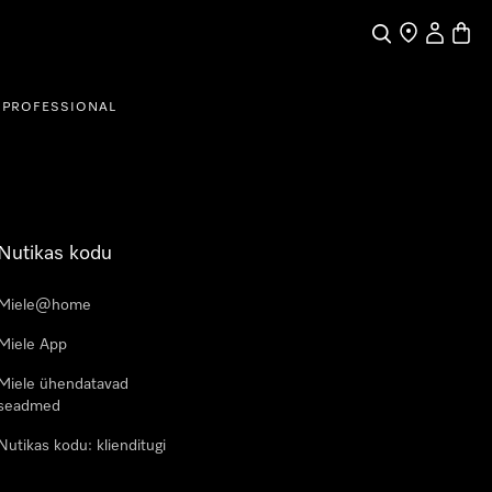
Search
Find a store
My Accou
Baske
PROFESSIONAL
Nutikas kodu
Miele@home
Miele App
Miele ühendatavad
seadmed
Nutikas kodu: klienditugi