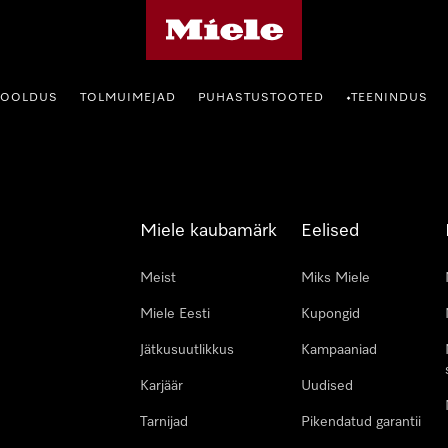
Miele avaleht
HOOLDUS
TOLMUIMEJAD
PUHASTUSTOOTED
TEENINDUS
•
Miele kaubamärk
Eelised
Meist
Miks Miele
Miele Eesti
Kupongid
Jätkusuutlikkus
Kampaaniad
Karjäär
Uudised
Tarnijad
Pikendatud garantii