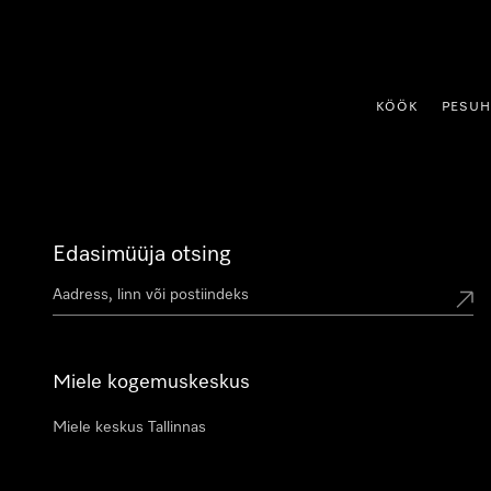
p to Content
KÖÖK
PESU
Edasimüüja otsing
Miele kogemuskeskus
Miele keskus Tallinnas