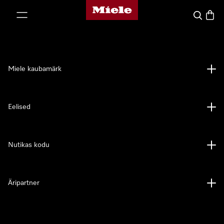
Miele avaleht
p to Content
Search
Baske
Miele kaubamärk
Eelised
Nutikas kodu
Äripartner