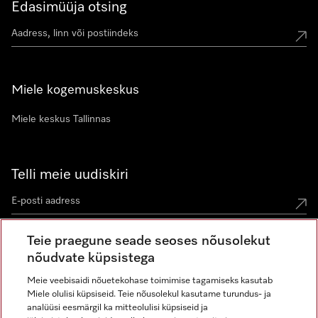
Edasimüüja otsing
Miele kogemuskeskus
Miele keskus Tallinnas
Telli meie uudiskiri
Teie praegune seade seoses nõusolekut
nõudvate küpsistega
Meie veebisaidi nõuetekohase toimimise tagamiseks kasutab
Miele olulisi küpsiseid. Teie nõusolekul kasutame turundus- ja
Miele Instagramis
Miele Facebookis
Miele Youtube'is
analüüsi eesmärgil ka mitteolulisi küpsiseid ja