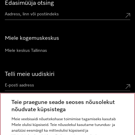
Edasimüüja otsing
Miele kogemuskeskus
Miele keskus Tallinnas
Telli meie uudiskiri
Teie praegune seade seoses nõusolekut
nõudvate küpsistega
Meie veebisaidi nõuetekohase toimimise tagamiseks kasutab
Miele olulisi küpsiseid. Teie nõusolekul kasutame turundus- ja
Miele Instagramis
Miele Facebookis
Miele Youtube'is
analüüsi eesmärgil ka mitteolulisi küpsiseid ja