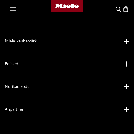
Miele avaleht
p to Content
Search
Baske
Miele kaubamärk
Eelised
Nutikas kodu
Äripartner