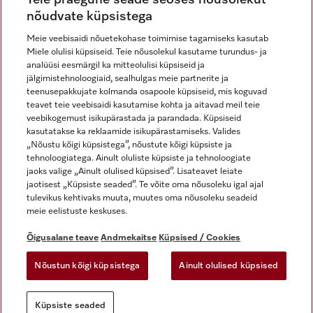
nõudvate küpsistega
Meie veebisaidi nõuetekohase toimimise tagamiseks kasutab
Miele olulisi küpsiseid. Teie nõusolekul kasutame turundus- ja
Miele Instagramis
Miele Facebookis
Miele Youtube'is
analüüsi eesmärgil ka mitteolulisi küpsiseid ja
jälgimistehnoloogiaid, sealhulgas meie partnerite ja
teenusepakkujate kolmanda osapoole küpsiseid, mis koguvad
teavet teie veebisaidi kasutamise kohta ja aitavad meil teie
veebikogemust isikupärastada ja parandada. Küpsiseid
kasutatakse ka reklaamide isikupärastamiseks. Valides
Õigusalane teave
„Nõustu kõigi küpsistega”, nõustute kõigi küpsiste ja
tehnoloogiatega. Ainult oluliste küpsiste ja tehnoloogiate
Üldtingimused
jaoks valige „Ainult olulised küpsised”. Lisateavet leiate
Andmekaitse
jaotisest „Küpsiste seaded”. Te võite oma nõusoleku igal ajal
Kasutustingimused
tulevikus kehtivaks muuta, muutes oma nõusoleku seadeid
meie eelistuste keskuses.
Juurdepääsetavuse avaldus
Digiteenuste seadus
Õigusalane teave
Andmekaitse
Küpsised / Cookies
Taganemisvorm
Nõustun kõigi küpsistega
Ainult olulised küpsised
Küpsiste seaded
Küpsiste seaded