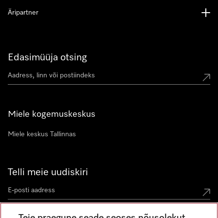
Äripartner
Edasimüüja otsing
Miele kogemuskeskus
Miele keskus Tallinnas
Telli meie uudiskiri
Teie praegune seade seoses nõusolekut