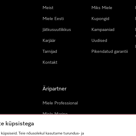
Meist
Miks Miele
Miele Eesti
Kupongid
Jätkusuutlikkus
Kampaaniad
Karjäär
Uudised
Tarnijad
Pikendatud garantii
Kontakt
Äripartner
Miele Professional
Miele Marine
te küpsistega
Arhitektid & arendajad
küpsiseid. Teie nõusolekul kasutame turundus- ja