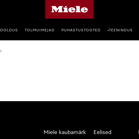
Miele avaleht
HOOLDUS
TOLMUIMEJAD
PUHASTUSTOOTED
TEENINDUS
•
s
Miele kaubamärk
Eelised