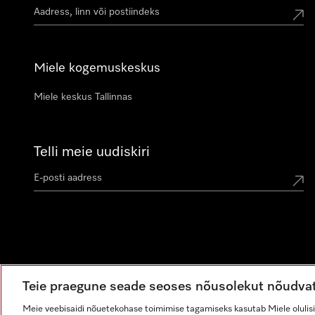
Miele kogemuskeskus
Miele keskus Tallinnas
Telli meie uudiskiri
Teie praegune seade seoses nõusolekut nõudva
Meie veebisaidi nõuetekohase toimimise tagamiseks kasutab Miele olulisi 