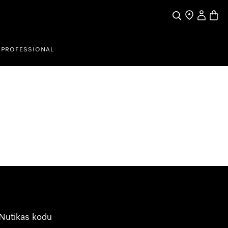
Search
Find a store
My Accou
Baske
PROFESSIONAL
Nutikas kodu