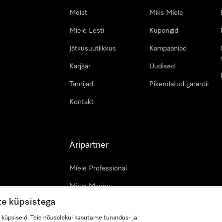
Meist
Miks Miele
Miele Eesti
Kupongid
Jätkusuutlikkus
Kampaaniad
Karjäär
Uudised
Tarnijad
Pikendatud garantii
Kontakt
Äripartner
Miele Professional
Miele Marine
te küpsistega
Arhitektid & arendajad
küpsiseid. Teie nõusolekul kasutame turundus- ja