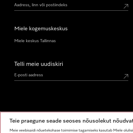
Miele kogemuskeskus
Miele keskus Tallinnas
Telli meie uudiskiri
Teie praegune seade seoses nõusolekut nõudva
Meie veebisaidi nõuetekohase toimimise tagamiseks kasutab Miele olulisi 