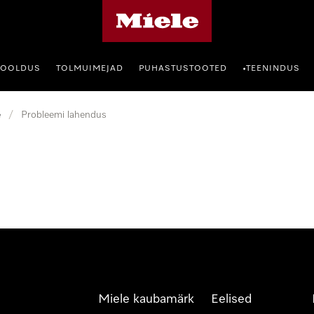
Miele avaleht
HOOLDUS
TOLMUIMEJAD
PUHASTUSTOOTED
TEENINDUS
•
e
/
Probleemi lahendus
Miele kaubamärk
Eelised