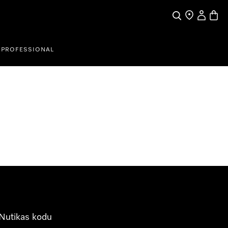
Search
Find a store
My Accou
Baske
PROFESSIONAL
Nutikas kodu