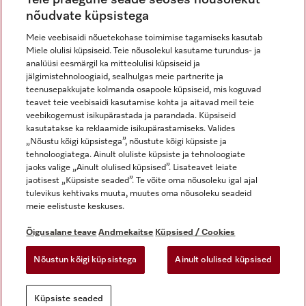
nõudvate küpsistega
Meie veebisaidi nõuetekohase toimimise tagamiseks kasutab
Miele olulisi küpsiseid. Teie nõusolekul kasutame turundus- ja
Miele Instagramis
Miele Facebookis
Miele Youtube'is
analüüsi eesmärgil ka mitteolulisi küpsiseid ja
jälgimistehnoloogiaid, sealhulgas meie partnerite ja
teenusepakkujate kolmanda osapoole küpsiseid, mis koguvad
teavet teie veebisaidi kasutamise kohta ja aitavad meil teie
veebikogemust isikupärastada ja parandada. Küpsiseid
kasutatakse ka reklaamide isikupärastamiseks. Valides
Õigusalane teave
„Nõustu kõigi küpsistega”, nõustute kõigi küpsiste ja
tehnoloogiatega. Ainult oluliste küpsiste ja tehnoloogiate
Üldtingimused
jaoks valige „Ainult olulised küpsised”. Lisateavet leiate
Andmekaitse
jaotisest „Küpsiste seaded”. Te võite oma nõusoleku igal ajal
Kasutustingimused
tulevikus kehtivaks muuta, muutes oma nõusoleku seadeid
meie eelistuste keskuses.
Juurdepääsetavuse avaldus
Digiteenuste seadus
Õigusalane teave
Andmekaitse
Küpsised / Cookies
Taganemisvorm
Nõustun kõigi küpsistega
Ainult olulised küpsised
Küpsiste seaded
Küpsiste seaded