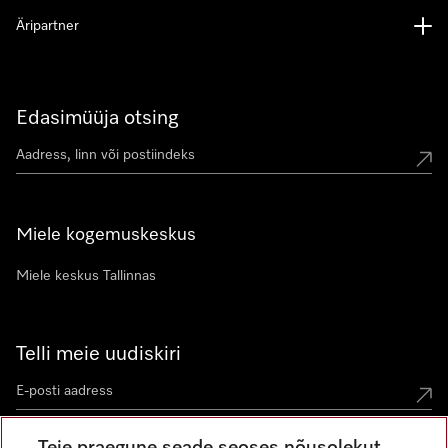
Äripartner
Edasimüüja otsing
Miele kogemuskeskus
Miele keskus Tallinnas
Telli meie uudiskiri
Teie praegune seade seoses nõusolekut