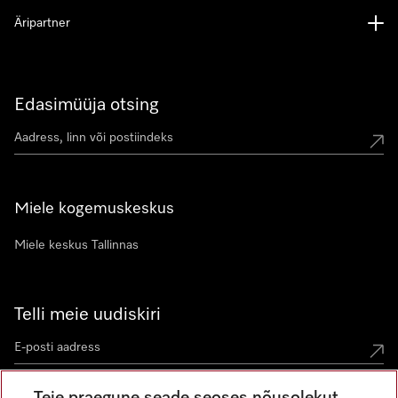
Äripartner
Edasimüüja otsing
Miele kogemuskeskus
Miele keskus Tallinnas
Telli meie uudiskiri
Teie praegune seade seoses nõusolekut