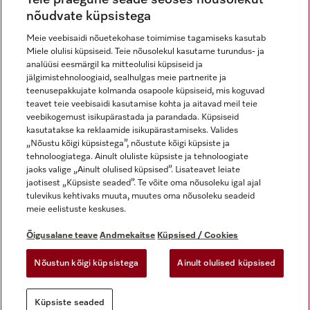
nõudvate küpsistega
Meie veebisaidi nõuetekohase toimimise tagamiseks kasutab
Miele olulisi küpsiseid. Teie nõusolekul kasutame turundus- ja
Miele Instagramis
Miele Facebookis
Miele Youtube'is
analüüsi eesmärgil ka mitteolulisi küpsiseid ja
jälgimistehnoloogiaid, sealhulgas meie partnerite ja
teenusepakkujate kolmanda osapoole küpsiseid, mis koguvad
teavet teie veebisaidi kasutamise kohta ja aitavad meil teie
veebikogemust isikupärastada ja parandada. Küpsiseid
kasutatakse ka reklaamide isikupärastamiseks. Valides
Õigusalane teave
„Nõustu kõigi küpsistega”, nõustute kõigi küpsiste ja
tehnoloogiatega. Ainult oluliste küpsiste ja tehnoloogiate
Üldtingimused
jaoks valige „Ainult olulised küpsised”. Lisateavet leiate
Andmekaitse
jaotisest „Küpsiste seaded”. Te võite oma nõusoleku igal ajal
Kasutustingimused
tulevikus kehtivaks muuta, muutes oma nõusoleku seadeid
meie eelistuste keskuses.
Juurdepääsetavuse avaldus
Digiteenuste seadus
Õigusalane teave
Andmekaitse
Küpsised / Cookies
Taganemisvorm
Nõustun kõigi küpsistega
Ainult olulised küpsised
Küpsiste seaded
Küpsiste seaded